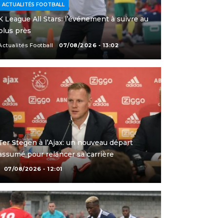
ACTUALITÉS FOOTBALL
K League All Stars: l’événement à suivre au
plus près
Actualités Football
07/08/2026 - 13:02
Ter Stegen à l’Ajax: un nouveau départ
assumé pour relancer sa carrière
07/08/2026 - 12:01