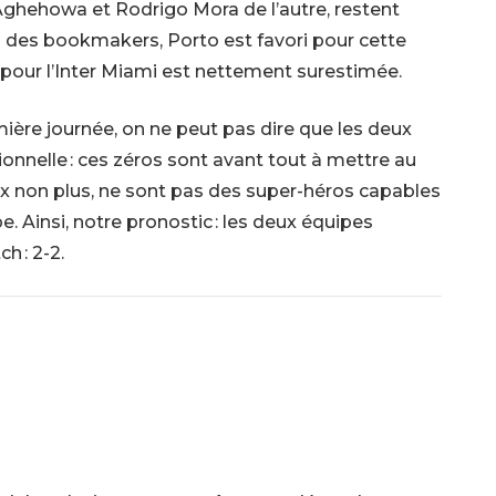
Aghehowa et Rodrigo Mora de l’autre, restent
s des bookmakers, Porto est favori pour cette
te pour l’Inter Miami est nettement surestimée.
emière journée, on ne peut pas dire que les deux
nnelle : ces zéros sont avant tout à mettre au
eux non plus, ne sont pas des super-héros capables
. Ainsi, notre pronostic : les deux équipes
h : 2-2.