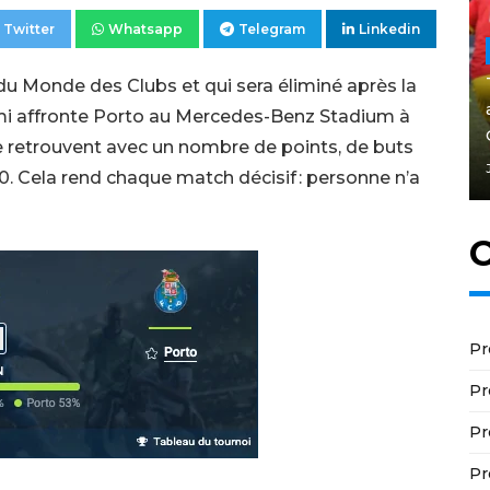
Twitter
Whatsapp
Telegram
Linkedin
du Monde des Clubs et qui sera éliminé après la
iami affronte Porto au Mercedes-Benz Stadium à
e retrouvent avec un nombre de points, de buts
. Cela rend chaque match décisif : personne n’a
C
Pr
Pr
Pr
Pr