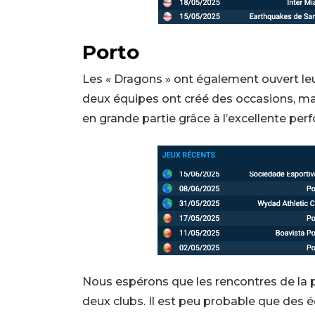
Porto
Les « Dragons » ont également ouvert leu
deux équipes ont créé des occasions, mai
en grande partie grâce à l’excellente pe
Nous espérons que les rencontres de la p
deux clubs. Il est peu probable que des