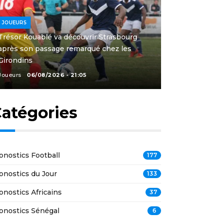
JOUEURS
Trésor Kouablé va découvrir Strasbourg
après son passage remarqué chez les
Girondins
Joueurs
06/08/2026 - 21:05
atégories
onostics Football
177
onostics du Jour
133
onostics Africains
37
onostics Sénégal
6