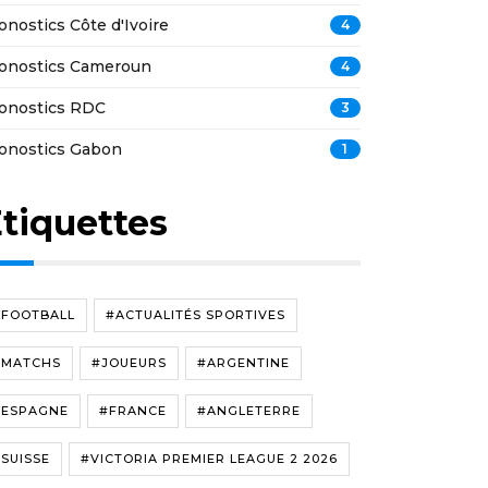
onostics Côte d'Ivoire
4
onostics Cameroun
4
onostics RDC
3
onostics Gabon
1
tiquettes
#FOOTBALL
#ACTUALITÉS SPORTIVES
#MATCHS
#JOUEURS
#ARGENTINE
#ESPAGNE
#FRANCE
#ANGLETERRE
SUISSE
#VICTORIA PREMIER LEAGUE 2 2026