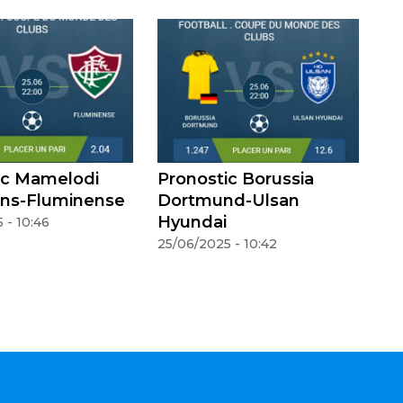
ic Borussia
Pronostic Los Angeles-
P
nd-Ulsan
Flamengo
R
i
M
24/06/2025 - 14:40
5 - 10:42
P
0