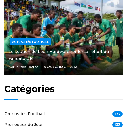
ACTUALITÉS FOOTBALL
Le soutien de Leon Hardware renforce l’effort du
Vanuatu U16
Actualités Football
06/08/2026 - 05:21
Catégories
Pronostics Football
177
Pronostics du Jour
133