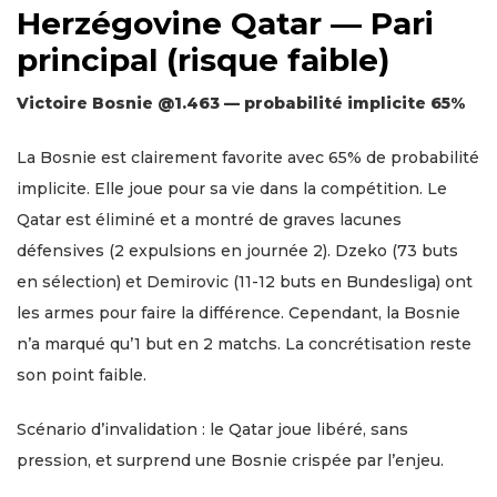
Herzégovine Qatar — Pari
principal (risque faible)
Victoire Bosnie @1.463 — probabilité implicite 65%
La Bosnie est clairement favorite avec 65% de probabilité
implicite. Elle joue pour sa vie dans la compétition. Le
Qatar est éliminé et a montré de graves lacunes
défensives (2 expulsions en journée 2). Dzeko (73 buts
en sélection) et Demirovic (11-12 buts en Bundesliga) ont
les armes pour faire la différence. Cependant, la Bosnie
n’a marqué qu’1 but en 2 matchs. La concrétisation reste
son point faible.
Scénario d’invalidation : le Qatar joue libéré, sans
pression, et surprend une Bosnie crispée par l’enjeu.