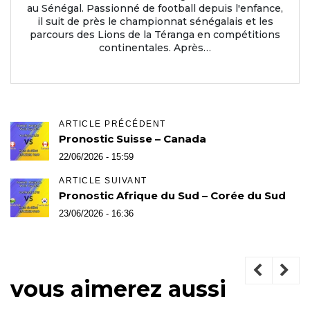
au Sénégal. Passionné de football depuis l'enfance,
il suit de près le championnat sénégalais et les
parcours des Lions de la Téranga en compétitions
continentales. Après…
ARTICLE PRÉCÉDENT
Pronostic Suisse – Canada
22/06/2026 - 15:59
ARTICLE SUIVANT
Pronostic Afrique du Sud – Corée du Sud
23/06/2026 - 16:36
vous aimerez aussi