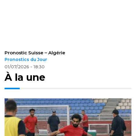
Pronostic Suisse – Algérie
Pronostics du Jour
01/07/2026 - 18:30
À la une