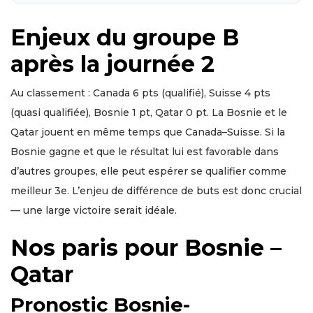
Enjeux du groupe B
après la journée 2
Au classement : Canada 6 pts (qualifié), Suisse 4 pts
(quasi qualifiée), Bosnie 1 pt, Qatar 0 pt. La Bosnie et le
Qatar jouent en même temps que Canada–Suisse. Si la
Bosnie gagne et que le résultat lui est favorable dans
d’autres groupes, elle peut espérer se qualifier comme
meilleur 3e. L’enjeu de différence de buts est donc crucial
— une large victoire serait idéale.
Nos paris pour Bosnie –
Qatar
Pronostic Bosnie-