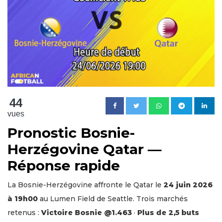
44
vues
Pronostic Bosnie-
Herzégovine Qatar —
Réponse rapide
La Bosnie-Herzégovine affronte le Qatar le
24 juin 2026
à 19h00
au Lumen Field de Seattle. Trois marchés
retenus :
Victoire Bosnie @1.463
·
Plus de 2,5 buts