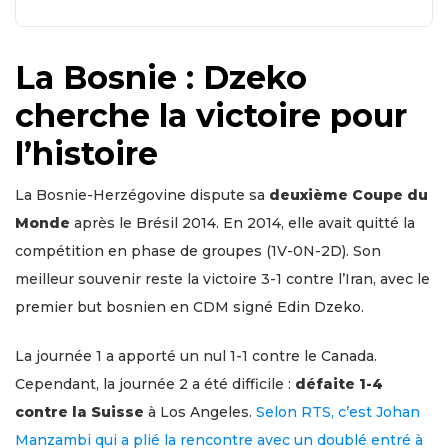
La Bosnie : Dzeko
cherche la victoire pour
l’histoire
La Bosnie-Herzégovine dispute sa
deuxième Coupe du
Monde
après le Brésil 2014. En 2014, elle avait quitté la
compétition en phase de groupes (1V-0N-2D). Son
meilleur souvenir reste la victoire 3-1 contre l’Iran, avec le
premier but bosnien en CDM signé Edin Dzeko.
La journée 1 a apporté un nul 1-1 contre le Canada.
Cependant, la journée 2 a été difficile :
défaite 1-4
contre la Suisse
à Los Angeles.
Selon RTS, c’est Johan
Manzambi qui a plié la rencontre avec un doublé entré à