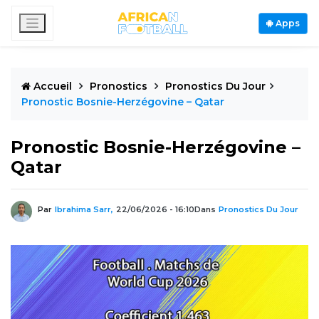
Apps
Accueil
Pronostics
Pronostics Du Jour
Pronostic Bosnie-Herzégovine – Qatar
Pronostic Bosnie-Herzégovine –
Qatar
Par
Ibrahima Sarr,
22/06/2026 - 16:10
Dans
Pronostics Du Jour