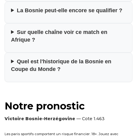
La Bosnie peut-elle encore se qualifier ?
Sur quelle chaîne voir ce match en
Afrique ?
Quel est l'historique de la Bosnie en
Coupe du Monde ?
Notre pronostic
Victoire Bosnie-Herzégovine
— Cote 1.463
Les paris sportifs comportent un risque financier. 18+. Jouez avec