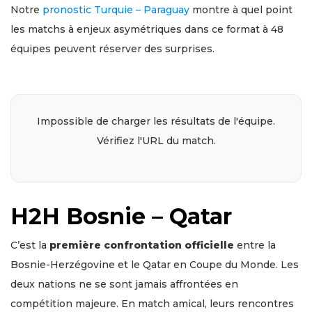
Notre
pronostic Turquie – Paraguay
montre à quel point
les matchs à enjeux asymétriques dans ce format à 48
équipes peuvent réserver des surprises.
Impossible de charger les résultats de l'équipe.
Vérifiez l'URL du match.
H2H Bosnie – Qatar
C’est la
première confrontation officielle
entre la
Bosnie-Herzégovine et le Qatar en Coupe du Monde. Les
deux nations ne se sont jamais affrontées en
compétition majeure. En match amical, leurs rencontres