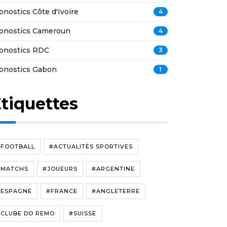
onostics Côte d'Ivoire
4
onostics Cameroun
4
onostics RDC
3
onostics Gabon
1
tiquettes
#FOOTBALL
#ACTUALITÉS SPORTIVES
#MATCHS
#JOUEURS
#ARGENTINE
#ESPAGNE
#FRANCE
#ANGLETERRE
#CLUBE DO REMO
#SUISSE