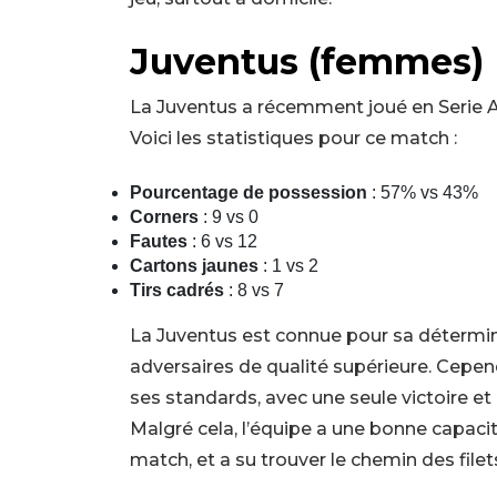
Juventus (femmes)
La Juventus a récemment joué en Serie A 
Voici les statistiques pour ce match :
Pourcentage de possession
: 57% vs 43%
Corners
: 9 vs 0
Fautes
: 6 vs 12
Cartons jaunes
: 1 vs 2
Tirs cadrés
: 8 vs 7
La Juventus est connue pour sa détermin
adversaires de qualité supérieure. Cepen
ses standards, avec une seule victoire et
Malgré cela, l’équipe a une bonne capac
match, et a su trouver le chemin des filet