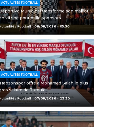
ACTUALITÉS FOOTBALL
Deportivo Municipal transforme son maillot
en vitrine pour mille sponsors
Actualités Football
08/08/2026 - 05:30
ACTUALITÉS FOOTBALL
Trabzonspor offre à Mohamed Salah le plus
gros salaire de Turquie
Actualités Football
07/08/2026 - 23:30