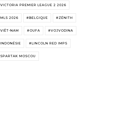
VICTORIA PREMIER LEAGUE 2 2026
MLS 2026
#BELGIQUE
#ZÉNITH
#VIÊT-NAM
#OUFA
#VOJVODINA
INDONÉSIE
#LINCOLN RED IMPS
#SPARTAK MOSCOU