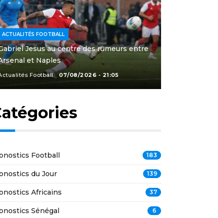
ACTUALITÉS FOOTBALL
Gabriel Jesus au centre des rumeurs entre
Arsenal et Naples
Actualités Football
07/08/2026 - 21:05
atégories
onostics Football
183
onostics du Jour
139
onostics Africains
37
onostics Sénégal
6