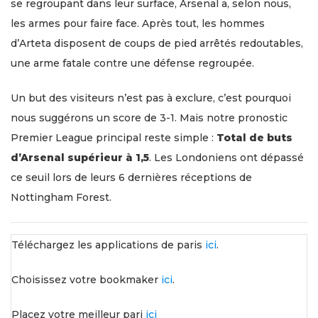
se regroupant dans leur surface, Arsenal a, selon nous,
les armes pour faire face. Après tout, les hommes
d’Arteta disposent de coups de pied arrêtés redoutables,
une arme fatale contre une défense regroupée.
Un but des visiteurs n’est pas à exclure, c’est pourquoi
nous suggérons un score de 3-1. Mais notre pronostic
Premier League principal reste simple :
Total de buts
d’Arsenal supérieur à 1,5
. Les Londoniens ont dépassé
ce seuil lors de leurs 6 dernières réceptions de
Nottingham Forest.
Téléchargez les applications de paris
ici
.
Choisissez votre bookmaker
ici
.
Placez votre meilleur pari
iсi