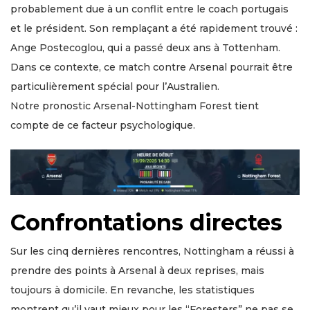
probablement due à un conflit entre le coach portugais
et le président. Son remplaçant a été rapidement trouvé :
Ange Postecoglou, qui a passé deux ans à Tottenham.
Dans ce contexte, ce match contre Arsenal pourrait être
particulièrement spécial pour l’Australien.
Notre pronostic Arsenal-Nottingham Forest tient
compte de ce facteur psychologique.
Confrontations directes
Sur les cinq dernières rencontres, Nottingham a réussi à
prendre des points à Arsenal à deux reprises, mais
toujours à domicile. En revanche, les statistiques
montrent qu’il vaut mieux pour les “Foresters” ne pas se