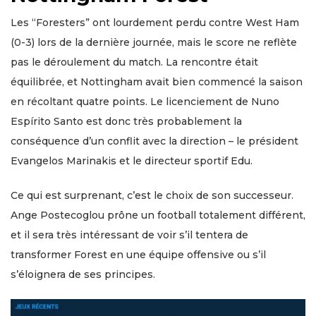
Les “Foresters” ont lourdement perdu contre West Ham
(0-3) lors de la dernière journée, mais le score ne reflète
pas le déroulement du match. La rencontre était
équilibrée, et Nottingham avait bien commencé la saison
en récoltant quatre points. Le licenciement de Nuno
Espírito Santo est donc très probablement la
conséquence d’un conflit avec la direction – le président
Evangelos Marinakis et le directeur sportif Edu.
Ce qui est surprenant, c’est le choix de son successeur.
Ange Postecoglou prône un football totalement différent,
et il sera très intéressant de voir s’il tentera de
transformer Forest en une équipe offensive ou s’il
s’éloignera de ses principes.