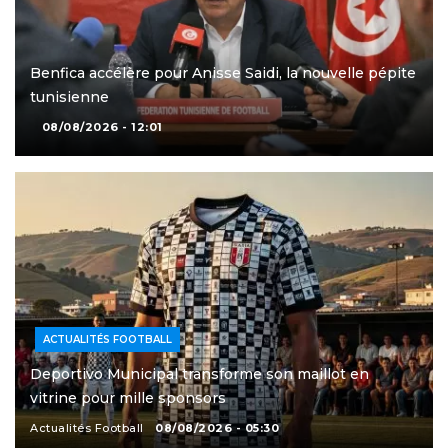
Benfica accélère pour Anisse Saidi, la nouvelle pépite
tunisienne
08/08/2026 - 12:01
ACTUALITÉS FOOTBALL
Deportivo Municipal transforme son maillot en
vitrine pour mille sponsors
Actualités Football
08/08/2026 - 05:30