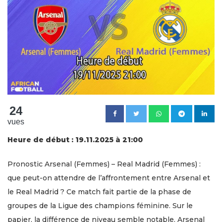
24
vues
Heure de début : 19.11.2025 à 21:00
Pronostic Arsenal (Femmes) – Real Madrid (Femmes) :
que peut-on attendre de l’affrontement entre Arsenal et
le Real Madrid ? Ce match fait partie de la phase de
groupes de la Ligue des champions féminine. Sur le
papier, la différence de niveau semble notable. Arsenal