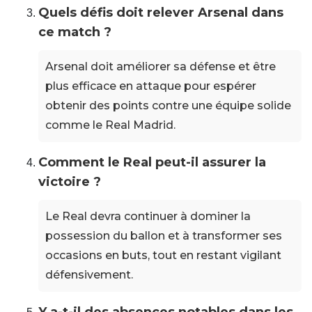
Quels défis doit relever Arsenal dans
ce match ?
Arsenal doit améliorer sa défense et être
plus efficace en attaque pour espérer
obtenir des points contre une équipe solide
comme le Real Madrid.
Comment le Real peut-il assurer la
victoire ?
Le Real devra continuer à dominer la
possession du ballon et à transformer ses
occasions en buts, tout en restant vigilant
défensivement.