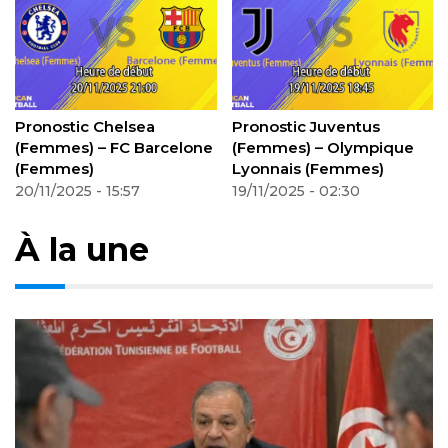
Pronostic Chelsea
Pronostic Juventus
(Femmes) – FC Barcelone
(Femmes) – Olympique
(Femmes)
Lyonnais (Femmes)
20/11/2025 - 15:57
19/11/2025 - 02:30
À la une