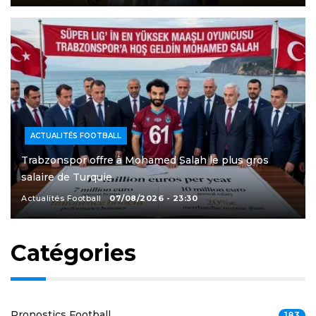
ACTUALITÉS FOOTBALL
Trabzonspor offre à Mohamed Salah le plus gros
salaire de Turquie
Actualités Football
07/08/2026 - 23:30
Catégories
Pronostics Football
183