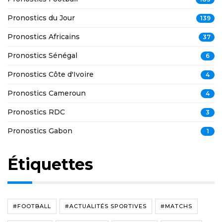
Pronostics du Jour
139
Pronostics Africains
37
Pronostics Sénégal
6
Pronostics Côte d'Ivoire
4
Pronostics Cameroun
4
Pronostics RDC
3
Pronostics Gabon
1
Étiquettes
#FOOTBALL
#ACTUALITÉS SPORTIVES
#MATCHS