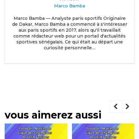
Marco Bamba
Marco Bamba — Analyste paris sportifs Originaire
de Dakar, Marco Bamba a commencé à s'intéresser
aux paris sportifs en 2017, alors qu'il travaillait
comme rédacteur web pour un portail d'actualités
sportives sénégalais. Ce qui était au départ une
curiosité personnelle…
vous aimerez aussi