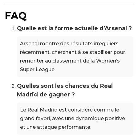
FAQ
Quelle est la forme actuelle d’Arsenal ?
Arsenal montre des résultats irréguliers
récemment, cherchant à se stabiliser pour
remonter au classement de la Women’s
Super League.
Quelles sont les chances du Real
Madrid de gagner ?
Le Real Madrid est considéré comme le
grand favori, avec une dynamique positive
et une attaque performante.