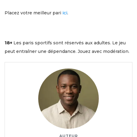
Placez votre meilleur pari
ici
.
18+
Les paris sportifs sont réservés aux adultes. Le jeu
peut entraîner une dépendance. Jouez avec modération.
AUTEUR