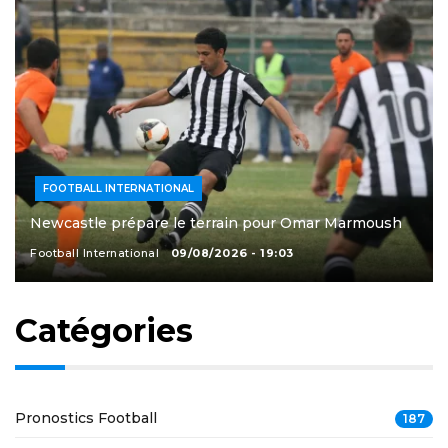
FOOTBALL INTERNATIONAL
Newcastle prépare le terrain pour Omar Marmoush
Football International
09/08/2026 - 19:03
Catégories
Pronostics Football
187