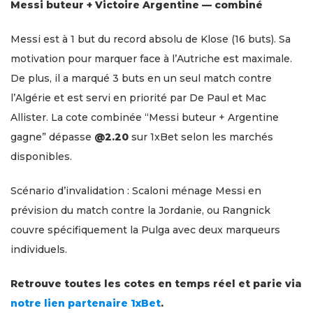
Messi buteur + Victoire Argentine — combiné
Messi est à 1 but du record absolu de Klose (16 buts). Sa
motivation pour marquer face à l’Autriche est maximale.
De plus, il a marqué 3 buts en un seul match contre
l’Algérie et est servi en priorité par De Paul et Mac
Allister. La cote combinée “Messi buteur + Argentine
gagne” dépasse
@2.20
sur 1xBet selon les marchés
disponibles.
Scénario d’invalidation : Scaloni ménage Messi en
prévision du match contre la Jordanie, ou Rangnick
couvre spécifiquement la Pulga avec deux marqueurs
individuels.
Retrouve toutes les cotes en temps réel et parie via
notre lien partenaire 1xBet
.