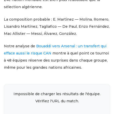
sélection algérienne.
La composition probable : E. Martínez — Molina, Romero,
Lisandro Martínez, Tagliafico — De Paul, Enzo Fernández,
Mac Allister — Messi, Álvarez, González.
Notre analyse de
Bouaddi vers Arsenal : un transfert qui
efface aussi le risque CAN
montre à quel point ce tournoi
à 48 équipes réserve des surprises dans chaque groupe,
même pour les grandes nations africaines.
Impossible de charger les résultats de l'équipe.
Vérifiez l'URL du match.