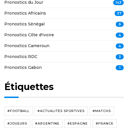
Pronostics du Jour
143
Pronostics Africains
37
Pronostics Sénégal
6
Pronostics Côte d'Ivoire
4
Pronostics Cameroun
4
Pronostics RDC
3
Pronostics Gabon
1
Étiquettes
#FOOTBALL
#ACTUALITÉS SPORTIVES
#MATCHS
#JOUEURS
#ARGENTINE
#ESPAGNE
#FRANCE