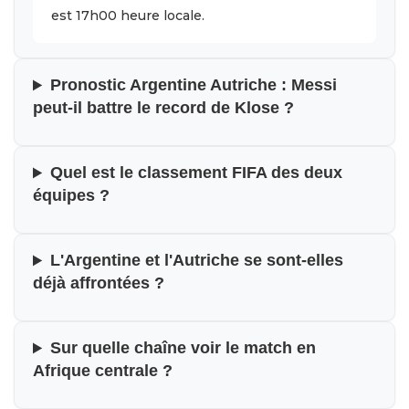
est 17h00 heure locale.
Pronostic Argentine Autriche : Messi
peut-il battre le record de Klose ?
Quel est le classement FIFA des deux
équipes ?
L'Argentine et l'Autriche se sont-elles
déjà affrontées ?
Sur quelle chaîne voir le match en
Afrique centrale ?