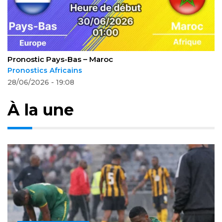
Pronostic Pays-Bas – Maroc
Pronostics Africains
28/06/2026 - 19:08
À la une