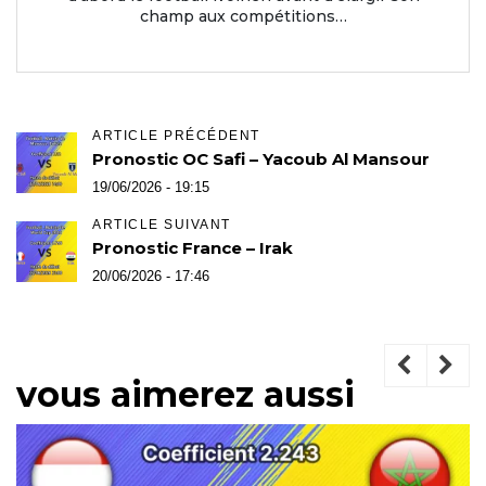
champ aux compétitions…
ARTICLE PRÉCÉDENT
Pronostic OC Safi – Yacoub Al Mansour
19/06/2026 - 19:15
ARTICLE SUIVANT
Pronostic France – Irak
20/06/2026 - 17:46
vous aimerez aussi