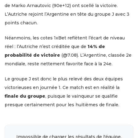
de Marko Arnautovic (90e+12) ont scellé la victoire.
L’Autriche rejoint l’Argentine en tête du groupe J avec 3
points chacun.
Néanmoins, les cotes 1xBet reflètent l’écart de niveau
réel : l’Autriche n’est créditée que de
14% de
probabilité de victoire
(@7.08). L’Argentine, classée 2e
mondiale, reste nettement favorite face à la 24e.
Le groupe J est donc le plus relevé des deux équipes
victorieuses en journée 1. Ce match est en réalité la
finale du groupe
, puisque le vainqueur se qualifie
presque certainement pour les huitièmes de finale.
Impossible de charger les résultats de l'équipe.