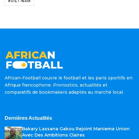
#VIÊT-NAM
African-Football couvre le football et les paris sportifs en
Afrique francophone. Pronostics, actualités et
comparatifs de bookmakers adaptés au marché local.
Dernières Actualités
Bakary Lassana Gakou Rejoint Maniema Union
Avec Des Ambitions Claires