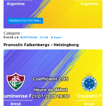
PRONOSTICS DU JOUR
PRONOSTICS FOOTBALL
Catégorie :
Posté Le
19/07/2026 - 21:49
6 Vues
Pronostic Falkenbergs – Helsingborg