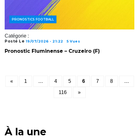
PRONOSTICS DU JOUR
PRONOSTICS FOOTBALL
Catégorie :
Posté Le
19/07/2026 - 21:22
5 Vues
Pronostic Fluminense – Cruzeiro (F)
Posts
«
1
…
4
5
6
7
8
…
pagination
116
»
À la une