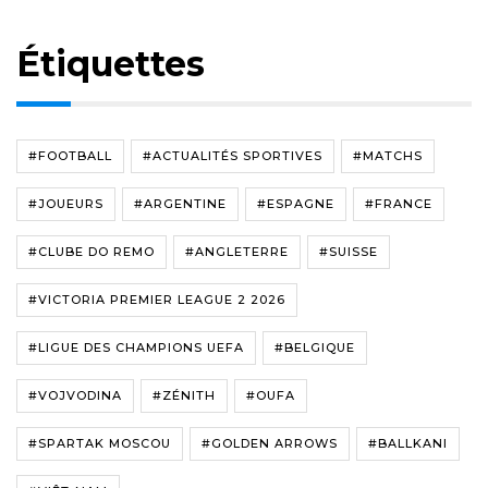
Étiquettes
#FOOTBALL
#ACTUALITÉS SPORTIVES
#MATCHS
#JOUEURS
#ARGENTINE
#ESPAGNE
#FRANCE
#CLUBE DO REMO
#ANGLETERRE
#SUISSE
#VICTORIA PREMIER LEAGUE 2 2026
#LIGUE DES CHAMPIONS UEFA
#BELGIQUE
#VOJVODINA
#ZÉNITH
#OUFA
#SPARTAK MOSCOU
#GOLDEN ARROWS
#BALLKANI