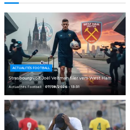
ACTUALITÉS FOOTBALL
Strasbourg voit Joël Veltman filer vers West Ham
Actualités Football
07/08/2026 - 13:31