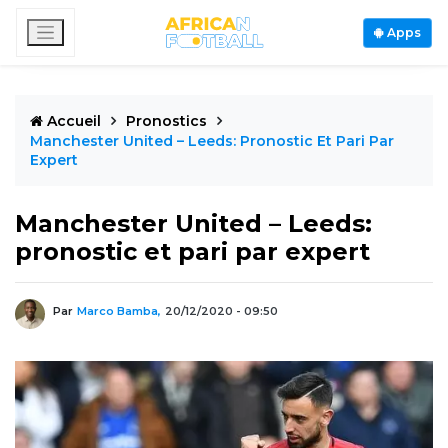
Apps
Accueil
Pronostics
Manchester United – Leeds: Pronostic Et Pari Par
Expert
Manchester United – Leeds:
pronostic et pari par expert
Par
Marco Bamba,
20/12/2020 - 09:50