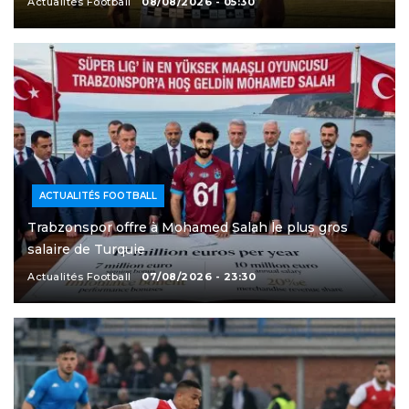
Actualités Football
08/08/2026 - 05:30
ACTUALITÉS FOOTBALL
Trabzonspor offre à Mohamed Salah le plus gros
salaire de Turquie
Actualités Football
07/08/2026 - 23:30