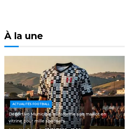
À la une
ACTUALITÉS FOOTBALL
Deportivo Municipal transforme son maillot en
vitrine pour mille sponsors