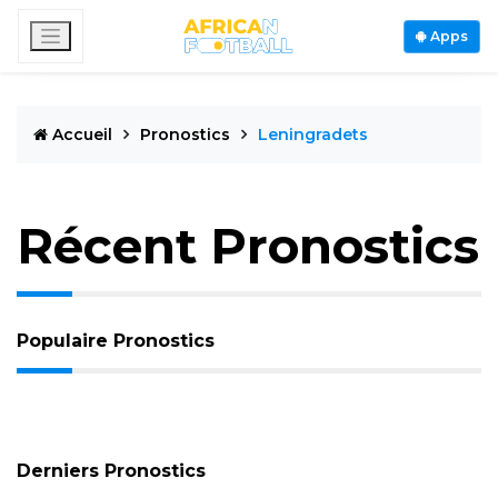
Apps
Accueil
Pronostics
Leningradets
Récent Pronostics
Populaire Pronostics
Derniers Pronostics