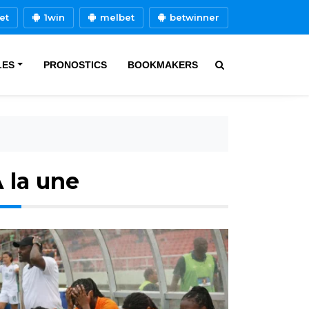
et
1win
melbet
betwinner
LES
PRONOSTICS
BOOKMAKERS
 la une