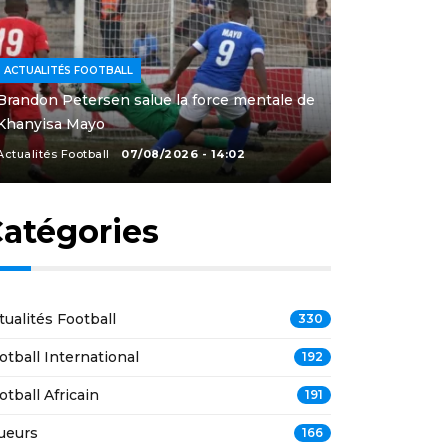
ACTUALITÉS FOOTBALL
Brandon Petersen salue la force mentale de
Khanyisa Mayo
Actualités Football
07/08/2026 - 14:02
atégories
tualités Football
330
otball International
192
otball Africain
191
ueurs
166