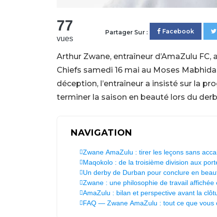
77
Facebook
Partager Sur :
vues
Arthur Zwane, entraîneur d’AmaZulu FC, a t
Chiefs samedi 16 mai au Moses Mabhida 
déception, l’entraîneur a insisté sur la pro
terminer la saison en beauté lors du derb
NAVIGATION
Zwane AmaZulu : tirer les leçons sans accab
Maqokolo : de la troisième division aux po
Un derby de Durban pour conclure en beau
Zwane : une philosophie de travail affichée
AmaZulu : bilan et perspective avant la clôt
FAQ — Zwane AmaZulu : tout ce que vous 