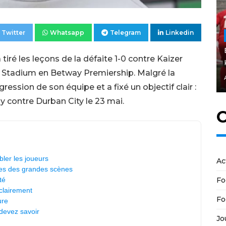
Twitter
Whatsapp
Telegram
Linkedin
iré les leçons de la défaite 1-0 contre Kaizer
Stadium en Betway Premiership. Malgré la
gression de son équipe et a fixé un objectif clair :
y contre Durban City le 23 mai.
C
ler les joueurs
Ac
rtes des grandes scènes
Fo
té
 clairement
Fo
ure
devez savoir
Jo