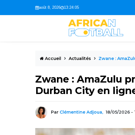
août 8, 2026
13:24:07
Accueil
Actualités
Zwane : AmaZulu
Zwane : AmaZulu pr
Durban City en lign
Par
Clémentine Adjoua,
18/05/2026 - 