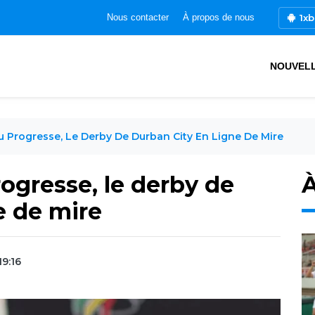
1xb
Nous contacter
À propos de nous
NOUVEL
 Progresse, Le Derby De Durban City En Ligne De Mire
ogresse, le derby de
À
e de mire
19:16