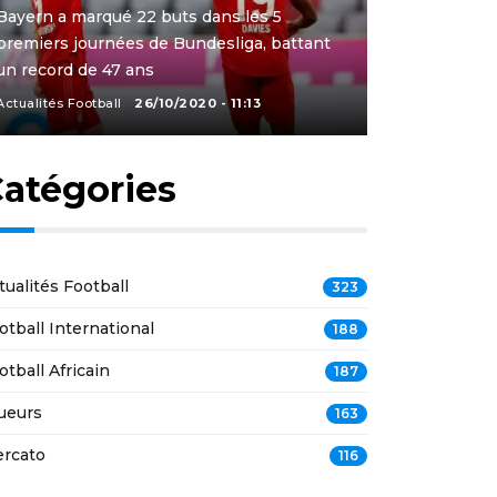
Bayern a marqué 22 buts dans les 5
premiers journées de Bundesliga, battant
un record de 47 ans
Actualités Football
26/10/2020 - 11:13
atégories
tualités Football
323
otball International
188
otball Africain
187
ueurs
163
rcato
116