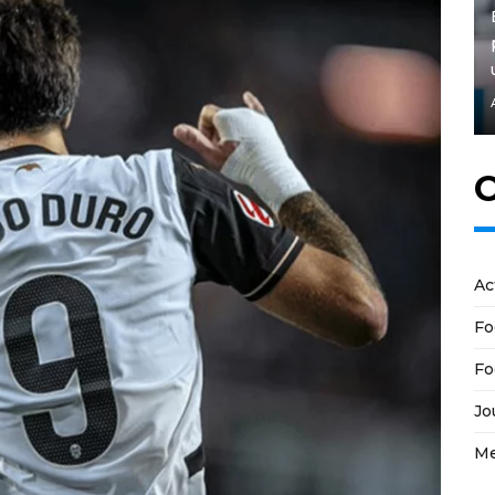
C
Ac
Fo
Fo
Jo
Me