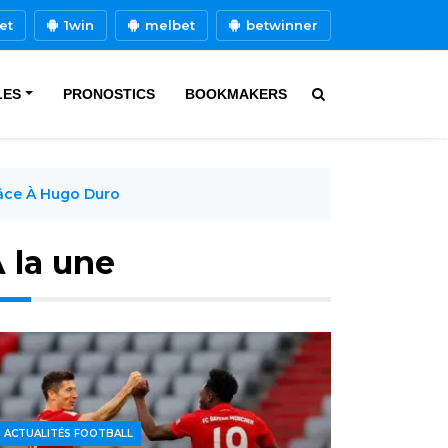
et
1win
melbet
betwinner
LES
PRONOSTICS
BOOKMAKERS
âce À Hugo Duro
 la une
ACTUALITÉS FOOTBALL