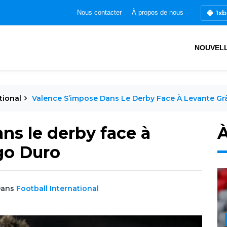
1xb
Nous contacter
À propos de nous
NOUVEL
tional
Valence S’impose Dans Le Derby Face À Levante Gr
ns le derby face à
À
go Duro
ans
Football International