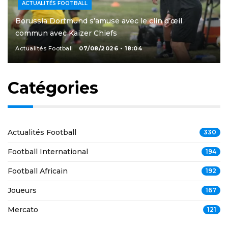
ACTUALITÉS FOOTBALL
Borussia Dortmund s’amuse avec le clin d’œil
commun avec Kaizer Chiefs
Actualités Football
07/08/2026 - 18:04
Catégories
Actualités Football
330
Football International
194
Football Africain
192
Joueurs
167
Mercato
121