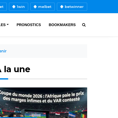
et
1win
melbet
betwinner
LES
PRONOSTICS
BOOKMAKERS
enir
 la une