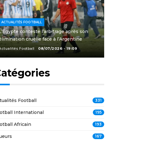
ACTUALITÉS FOOTBALL
L’Égypte conteste l’arbitrage après son
élimination cruelle face à l’Argentine
Actualités Football
08/07/2026 - 19:09
atégories
tualités Football
331
otball International
195
otball Africain
193
ueurs
167