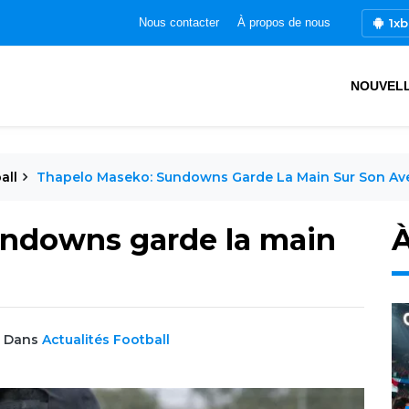
1xb
Nous contacter
À propos de nous
NOUVEL
all
Thapelo Maseko: Sundowns Garde La Main Sur Son Av
undowns garde la main
À
Dans
Actualités Football