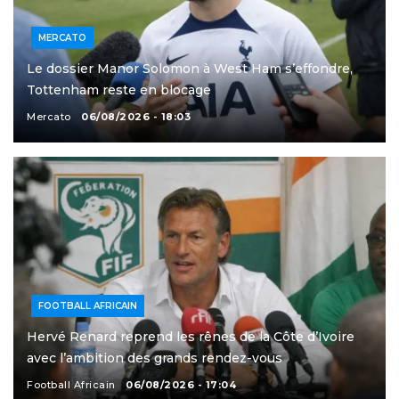
MERCATO
Le dossier Manor Solomon à West Ham s’effondre,
Tottenham reste en blocage
Mercato
06/08/2026 - 18:03
FOOTBALL AFRICAIN
Hervé Renard reprend les rênes de la Côte d’Ivoire
avec l’ambition des grands rendez-vous
Football Africain
06/08/2026 - 17:04