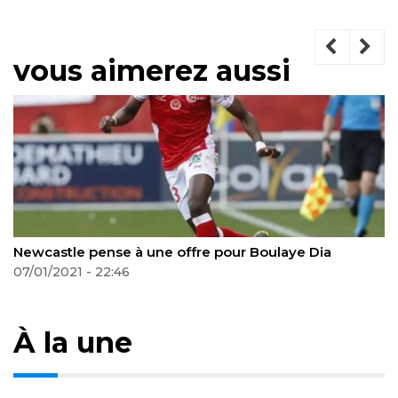
vous aimerez aussi
castle pense à une offre pour Boulaye Dia
Alfre
01/2021 - 22:46
19/01
À la une