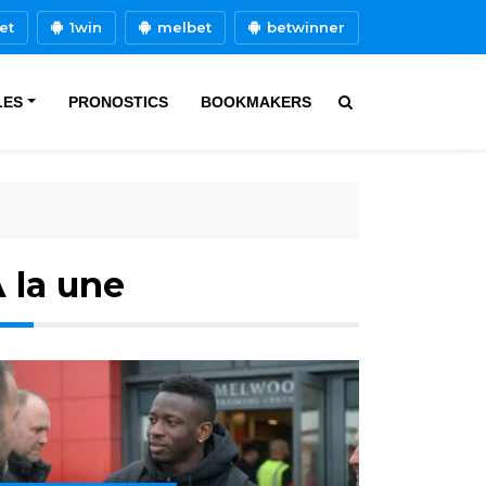
et
1win
melbet
betwinner
LES
PRONOSTICS
BOOKMAKERS
 la une