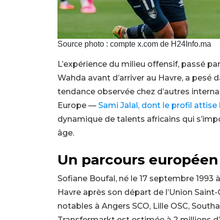
Source photo : compte x.com de H24Info.ma
L’expérience du milieu offensif, passé p
Wahda avant d’arriver au Havre, a pesé da
tendance observée chez d’autres internat
Europe —
Sami Jalal, dont le profil attis
dynamique de talents africains qui s’im
âge.
Un parcours européen 
Sofiane Boufal, né le 17 septembre 1993 à
Havre après son départ de l’Union Saint-G
notables à Angers SCO, Lille OSC, South
Transfermarkt est estimée à 2 millions 