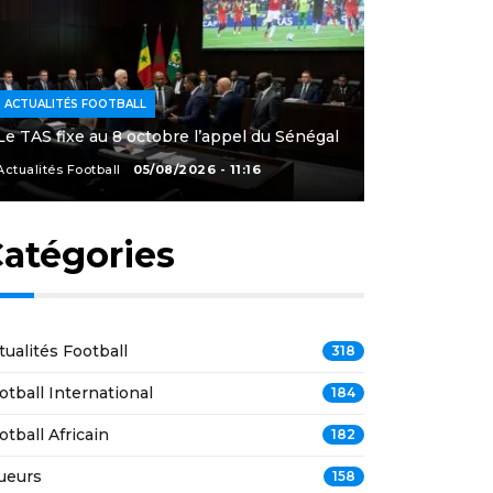
ACTUALITÉS FOOTBALL
Le TAS fixe au 8 octobre l’appel du Sénégal
Actualités Football
05/08/2026 - 11:16
atégories
tualités Football
318
otball International
184
otball Africain
182
ueurs
158