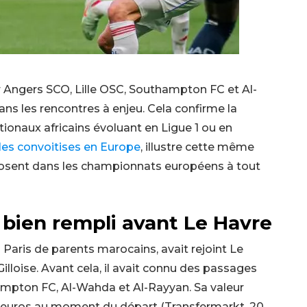
ar Angers SCO, Lille OSC, Southampton FC et Al-
ns les rencontres à enjeu. Cela confirme la
ionaux africains évoluant en Ligue 1 ou en
e les convoitises en Europe
, illustre cette même
posent dans les championnats européens à tout
bien rempli avant Le Havre
 Paris de parents marocains, avait rejoint Le
illoise. Avant cela, il avait connu des passages
ampton FC, Al-Wahda et Al-Rayyan. Sa valeur
d’euros au moment du départ (Transfermarkt, 20