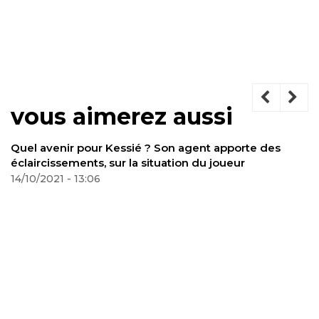
vous aimerez aussi
l avenir pour Kessié ? Son agent apporte des
aircissements, sur la situation du joueur
10/2021 - 13:06
Merc
Wolf
02/11/