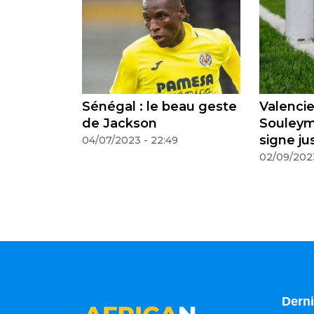
-Kenya le
Sénégal : le beau geste
Valencie
de Jackson
Souley
signe j
04/07/2023 - 22:49
02/09/2023
Derni