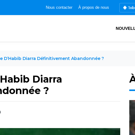
1xb
Nous contacter
À propos de nous
NOUVEL
ste D’Habib Diarra Définitivement Abandonnée ?
’Habib Diarra
À
ndonnée ?
8