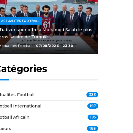
ACTUALITÉS FOOTBALL
Trabzonspor offre à Mohamed Salah le plus
gros salaire de Turquie
Actualités Football
07/08/2026 - 23:30
atégories
tualités Football
333
otball International
197
otball Africain
195
ueurs
168