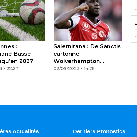
#
#
nnes :
Salernitana : De Sanctis
Cô
mane Basse
cartonne
Sa
usqu’en 2027
Wolverhampton
me
concernant Boulaye Dia
Li
 - 22:27
02/09/2023 - 14:28
02
ères Actualités
Derniers Pronostics