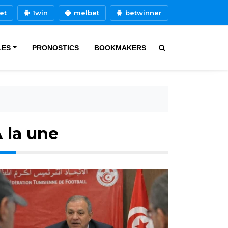
et
1win
melbet
betwinner
LES
PRONOSTICS
BOOKMAKERS
 la une