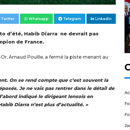
Twitter
Whatsapp
Telegram
Linkedin
to d’été, Habib Diarra ne devrait pas
ampion de France.
t-Or, Arnaud Pouille, a fermé la piste menant au
C
lent. On se rend compte que c’est souvent la
posés. Je ne vais pas rentrer dans le détail de
Ac
d’abord indiqué le dirigeant lensois en
Fo
abib Diarra n’est plus d’actualité. »
Fo
Jo