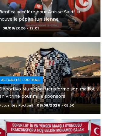
Benfica accélère pour Anisse Saidi, la
nouvelle pépite tunisienne
08/08/2026 - 12:01
ACTUALITÉS FOOTBALL
Deportivo Municipal transforme son maillot
en vitrine pour mille sponsors
Actualités Football
08/08/2026 - 05:30