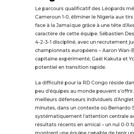
Le parcours qualificatif des Léopards mér
Cameroun 1-0, éliminer le Nigeria aux tirs
face à la Jamaïque grâce à une tête d’Ax
caractère de cette équipe. Sébastien De
4-2-3-1 discipliné, avec un recrutement j
championnats européens – Aaron Wan-B
capitaine expérimenté, Gaël Kakuta et 
potentiel en transition rapide.
La difficulté pour la RD Congo réside dan
peu d’équipes au monde peuvent s’offri
meilleurs défenseurs individuels d’Anglet
minutes, dans un contexte où Bernardo S
systématiquement l’attention centrale ad
résultats récents en amical – un nul 0-0 f
montrent une équipe capable de tenir un 