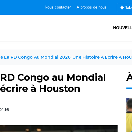
1xb
Nous contacter
À propos de nous
NOUVEL
te La RD Congo Au Mondial 2026, Une Histoire À Écrire À Ho
a RD Congo au Mondial
À
 écrire à Houston
01:16