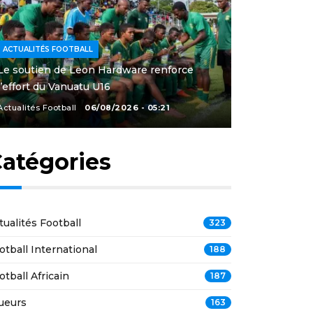
ACTUALITÉS FOOTBALL
Le soutien de Leon Hardware renforce
l’effort du Vanuatu U16
Actualités Football
06/08/2026 - 05:21
atégories
tualités Football
323
otball International
188
otball Africain
187
ueurs
163