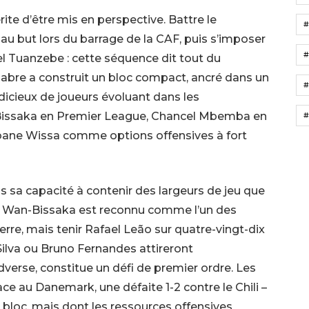
ite d’être mis en perspective. Battre le
 au but lors du barrage de la CAF, puis s’imposer
#
el Tuanzebe : cette séquence dit tout du
sabre a construit un bloc compact, ancré dans un
#
udicieux de joueurs évoluant dans les
issaka en Premier League, Chancel Mbemba en
#
Yoane Wissa comme options offensives à fort
s sa capacité à contenir des largeurs de jeu que
r. Wan-Bissaka est reconnu comme l’un des
erre, mais tenir Rafael Leão sur quatre-vingt-dix
ilva ou Bruno Fernandes attireront
verse, constitue un défi de premier ordre. Les
ace au Danemark, une défaite 1-2 contre le Chili –
bloc, mais dont les ressources offensives