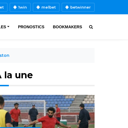
et
1win
melbet
betwinner
LES
PRONOSTICS
BOOKMAKERS
uston
 la une