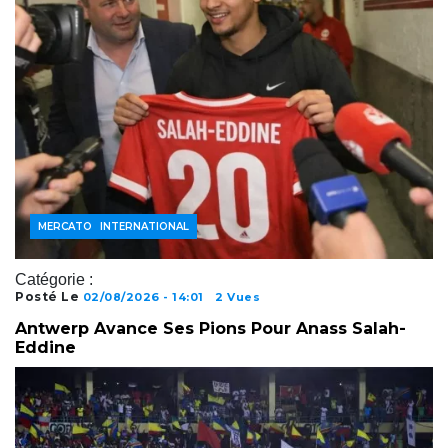
FOOTBALL INTERNATIONAL
MERCATO
Catégorie :
Posté Le
02/08/2026 - 14:01
2 Vues
Antwerp Avance Ses Pions Pour Anass Salah-
Eddine