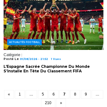
ACTUALITÉS FOOTBALL
Catégorie :
Posté Le
01/08/2026 - 21:52
1 Vues
L’Espagne Sacrée Championne Du Monde
S’installe En Tête Du Classement FIFA
Posts
«
1
…
5
6
7
8
9
…
pagination
210
»