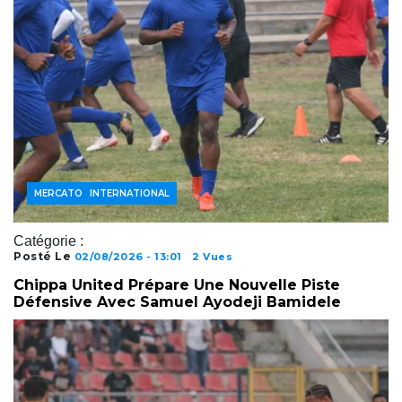
FOOTBALL AFRICAIN
FOOTBALL INTERNATIONAL
MERCATO
Catégorie :
Posté Le
02/08/2026 - 13:01
2 Vues
Chippa United Prépare Une Nouvelle Piste
Défensive Avec Samuel Ayodeji Bamidele