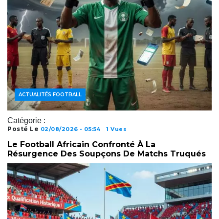
ACTUALITÉS FOOTBALL
Catégorie :
Posté Le
02/08/2026 - 05:54
1 Vues
Le Football Africain Confronté À La
Résurgence Des Soupçons De Matchs Truqués