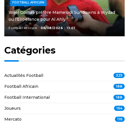
FOOTBALL AFRICAIN
Wael Gomaa préfère Mamelodi Sundowns à Wydad
ou l’Esperance pour Al Ahly
Football Africain
06/08/2026 - 13:01
Catégories
Actualités Football
325
Football Africain
188
Football International
188
Joueurs
164
Mercato
116