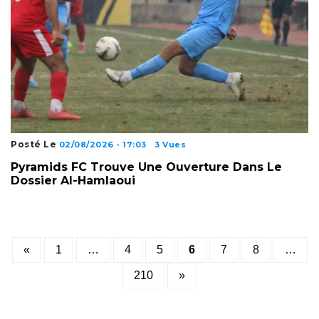
Posté Le
02/08/2026 - 17:03
3 Vues
Pyramids FC Trouve Une Ouverture Dans Le
Dossier Al-Hamlaoui
Posts
«
1
…
4
5
6
7
8
…
pagination
210
»