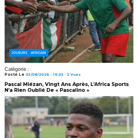
FOOTBALL AFRICAIN
JOUEURS
Catégorie :
Posté Le
02/08/2026 - 19:03
2 Vues
Pascal Miézan, Vingt Ans Après, L’Africa Sports
N’a Rien Oublié De « Pascalino »