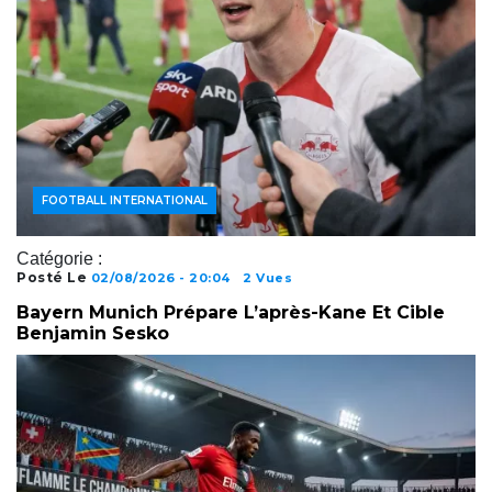
ACTUALITÉS FOOTBALL
FOOTBALL INTERNATIONAL
Catégorie :
Posté Le
02/08/2026 - 20:04
2 Vues
Bayern Munich Prépare L’après-Kane Et Cible
Benjamin Sesko