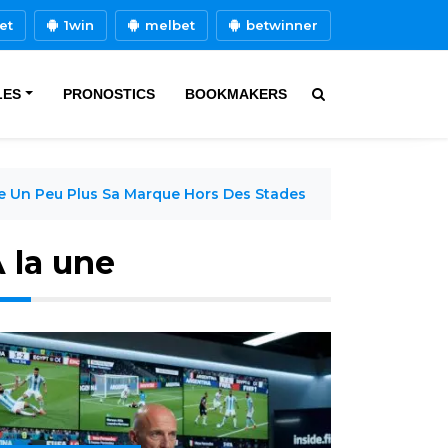
et
1win
melbet
betwinner
LES
PRONOSTICS
BOOKMAKERS
le Un Peu Plus Sa Marque Hors Des Stades
 la une