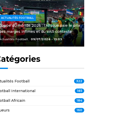
ACTUALITÉS FOOTBALL
Coupe du monde 2026 : l’Afrique paie le prix
des marges infimes et du VAR contesté
Actualités Football
09/07/2026 - 13:03
atégories
tualités Football
322
otball International
185
otball Africain
184
ueurs
160