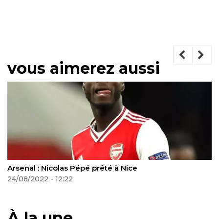
vous aimerez aussi
enal : Nicolas Pépé prêté à Nice
OFFIC
prêt 
08/2022 - 12:22
03/09
À la une