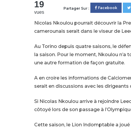
19
Facebook
Partager Sur :
vues
Nicolas Nkoulou pourrait découvrir la Pre
camerounais serait dans le viseur de Lee
Au Torino depuis quatre saisons, le défens
la saison. Pour le moment, Nkoulou n’a t
une autre formation de façon gratuite.
A en croire les informations de Calciome
serait en discussions avec les dirigeants
Si Nicolas Nkoulou arrive à rejoindre Leeds
côtoyé lors de son passage à l’Olympique
Cette saison, le Lion Indomptable a jou