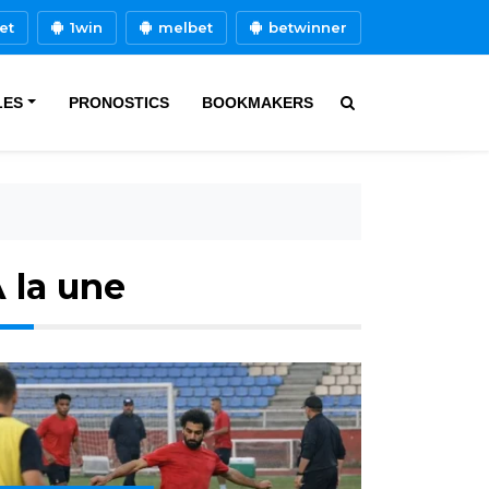
et
1win
melbet
betwinner
LES
PRONOSTICS
BOOKMAKERS
 la une