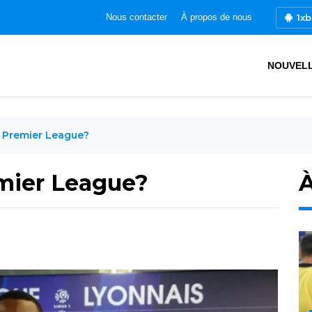
1xb
Nous contacter
À propos de nous
NOUVEL
 Premier League?
emier League?
À