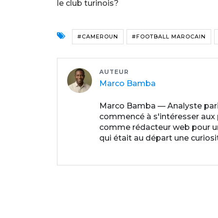
le club turinois?
#CAMEROUN
#FOOTBALL MAROCAIN
AUTEUR
Marco Bamba
Marco Bamba — Analyste paris
commencé à s'intéresser aux par
comme rédacteur web pour un p
qui était au départ une curios