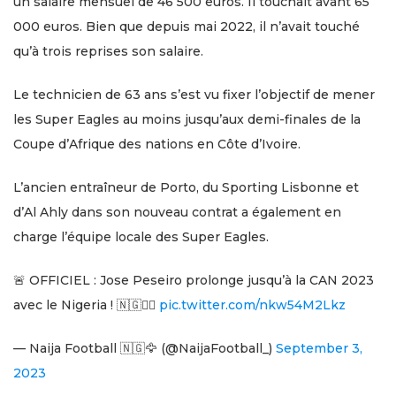
un salaire mensuel de 46 500 euros. Il touchait avant 65
000 euros. Bien que depuis mai 2022, il n’avait touché
qu’à trois reprises son salaire.
Le technicien de 63 ans s’est vu fixer l’objectif de mener
les Super Eagles au moins jusqu’aux demi-finales de la
Coupe d’Afrique des nations en Côte d’Ivoire.
L’ancien entraîneur de Porto, du Sporting Lisbonne et
d’Al Ahly dans son nouveau contrat a également en
charge l’équipe locale des Super Eagles.
🚨 OFFICIEL : Jose Peseiro prolonge jusqu’à la CAN 2023
avec le Nigeria ! 🇳🇬✍🏽
pic.twitter.com/nkw54M2Lkz
— Naija Football 🇳🇬🦅 (@NaijaFootball_)
September 3,
2023