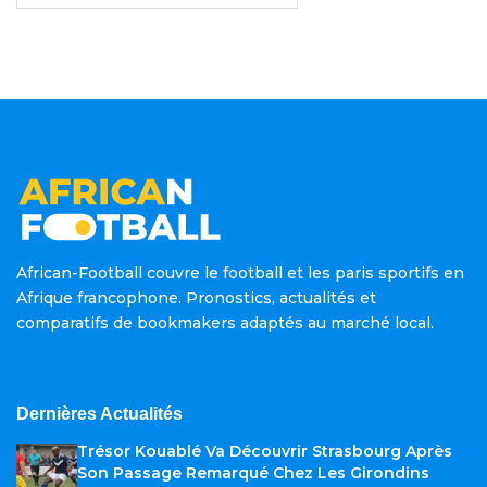
African-Football couvre le football et les paris sportifs en
Afrique francophone. Pronostics, actualités et
comparatifs de bookmakers adaptés au marché local.
Dernières Actualités
Trésor Kouablé Va Découvrir Strasbourg Après
Son Passage Remarqué Chez Les Girondins