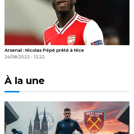
Arsenal : Nicolas Pépé prêté à Nice
O
p
24/08/2022 - 12:22
0
À la une