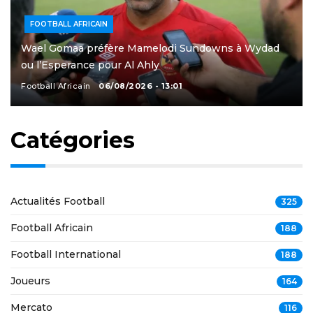
FOOTBALL AFRICAIN
Wael Gomaa préfère Mamelodi Sundowns à Wydad
ou l’Esperance pour Al Ahly
Football Africain
06/08/2026 - 13:01
Catégories
Actualités Football
325
Football Africain
188
Football International
188
Joueurs
164
Mercato
116