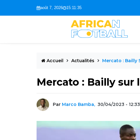
août 7, 2026
15:11:36
Accueil
Actualités
Mercato : Bailly
Mercato : Bailly sur
Par
Marco Bamba,
30/04/2023 - 12:33