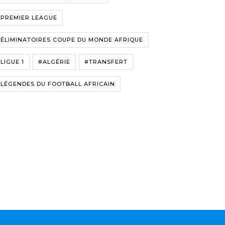
#PREMIER LEAGUE
ÉLIMINATOIRES COUPE DU MONDE AFRIQUE
LIGUE 1
#ALGÉRIE
#TRANSFERT
LÉGENDES DU FOOTBALL AFRICAIN
te d’Ivoire-Algérie:
Bourges FC accélère
ure, diffusion et
pour Malick Sambou, l
jeux du quart de
métronome du Casa
nale de la CAN
Sports
/08/2026 - 16:03
Joueurs
éminine 2026
07/08/2026 - 15:03