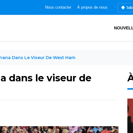
1xb
Nous contacter
À propos de nous
NOUVEL
Onana Dans Le Viseur De West Ham
a dans le viseur de
À