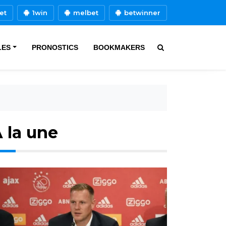
et
1win
melbet
betwinner
LES
PRONOSTICS
BOOKMAKERS
 la une