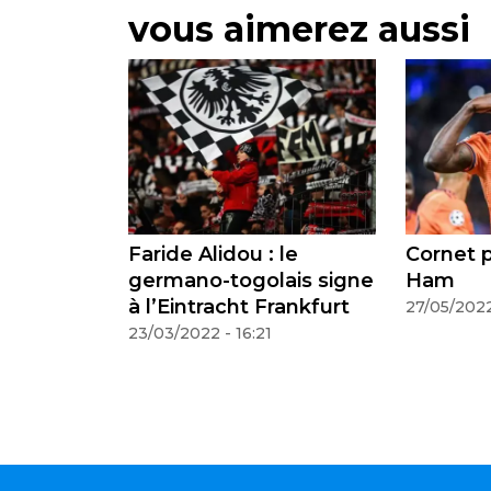
vous aimerez aussi
aride Alidou : le
Cornet plaît à West
ermano-togolais signe
Ham
 l’Eintracht Frankfurt
27/05/2022 - 22:35
3/03/2022 - 16:21