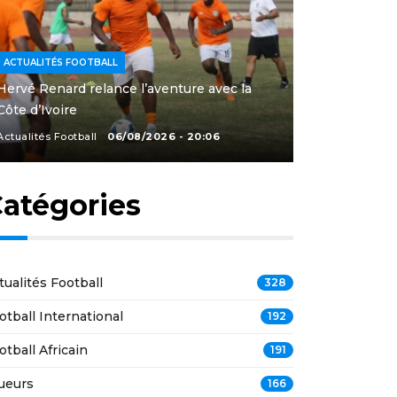
ACTUALITÉS FOOTBALL
Hervé Renard relance l’aventure avec la
Côte d’Ivoire
Actualités Football
06/08/2026 - 20:06
atégories
tualités Football
328
otball International
192
otball Africain
191
ueurs
166