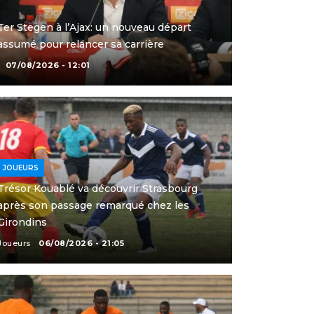
Ter Stegen à l’Ajax: un nouveau départ
assumé pour relancer sa carrière
07/08/2026 - 12:01
JOUEURS
Trésor Kouablé va découvrir Strasbourg
après son passage remarqué chez les
Girondins
Joueurs
06/08/2026 - 21:05