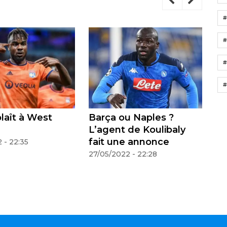
#
#
#
Barça ou Naples ?
Liverpool : Sad
L’agent de Koulibaly
a enfin annoncé
fait une annonce
décision à ses
coéquipiers
27/05/2022 - 22:28
26/05/2022 - 22:29