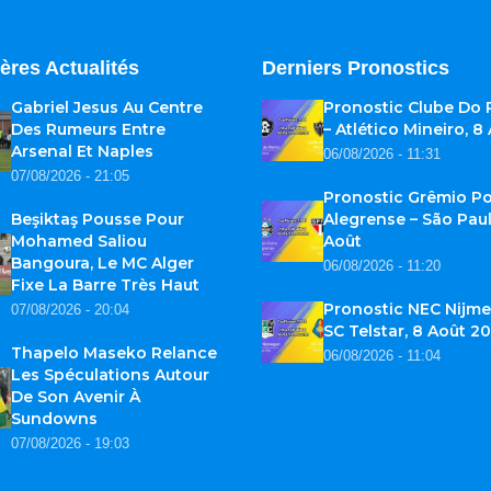
ères Actualités
Derniers Pronostics
Gabriel Jesus Au Centre
Pronostic Clube Do
Des Rumeurs Entre
– Atlético Mineiro, 8
Arsenal Et Naples
06/08/2026 - 11:31
07/08/2026 - 21:05
Pronostic Grêmio Po
Beşiktaş Pousse Pour
Alegrense – São Paul
Mohamed Saliou
Août
Bangoura, Le MC Alger
06/08/2026 - 11:20
Fixe La Barre Très Haut
Pronostic NEC Nijme
07/08/2026 - 20:04
SC Telstar, 8 Août 2
Thapelo Maseko Relance
06/08/2026 - 11:04
Les Spéculations Autour
De Son Avenir À
Sundowns
07/08/2026 - 19:03