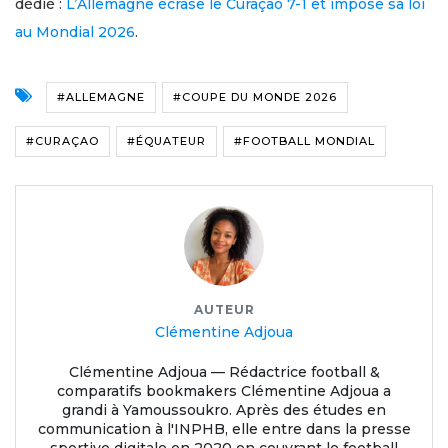
dédié :
L’Allemagne écrase le Curaçao 7-1 et impose sa loi
au Mondial 2026
.
#ALLEMAGNE
#COUPE DU MONDE 2026
#CURAÇAO
#ÉQUATEUR
#FOOTBALL MONDIAL
AUTEUR
Clémentine Adjoua
Clémentine Adjoua — Rédactrice football &
comparatifs bookmakers Clémentine Adjoua a
grandi à Yamoussoukro. Après des études en
communication à l'INPHB, elle entre dans la presse
sportive digitale en 2020 en couvrant le football