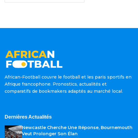
African-Football couvre le football et les paris sportifs en
Afrique francophone. Pronostics, actualités et
comparatifs de bookmakers adaptés au marché local.
Dernières Actualités
Newcastle Cherche Une Réponse, Bournemouth
Veut Prolonger Son Élan