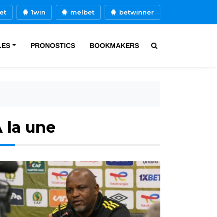
et
1win
melbet
betwinner
LES
PRONOSTICS
BOOKMAKERS
 la une