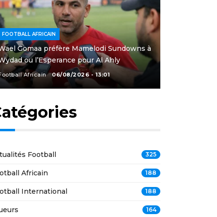
FOOTBALL AFRICAIN
Wael Gomaa préfère Mamelodi Sundowns à
Wydad ou l’Esperance pour Al Ahly
Football Africain
06/08/2026 - 13:01
atégories
tualités Football
325
otball Africain
188
otball International
188
ueurs
164