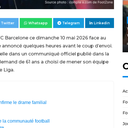
Twitter
Whatsapp
Telegram
Linkedin
 FC Barcelone ce dimanche 10 mai 2026 face au
e annoncé quelques heures avant le coup d’envoi.
uvelle dans un communiqué officiel publié dans la
llemand de 61 ans a choisi de mener son équipe
C
e Liga.
Ac
Fo
nfirme le drame familial
Fo
e la communauté football
Jo
tre