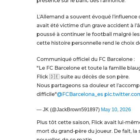
présence sur le banc dès l’annonce.
L’Allemand a souvent évoqué l’influence d
avait été victime d’un grave accident à l’â
poussé à continuer le football malgré le
cette histoire personnelle rend le choix
Communiqué officiel du FC Barcelone :
"Le FC Barcelone et toute la famille blau
Flick 🇩🇪 suite au décès de son père.
Nous partageons sa douleur et l’accompag
difficile"
@FCBarcelona_es
pic.twitter.
— JK (@JackBrown591897)
May 10, 2026
Plus tôt cette saison, Flick avait lui-mê
mort du grand-père du joueur. De fait, l
nouvelles de ce matin.