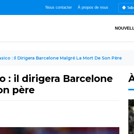
1xb
Nous contacter
À propos de nous
NOUVEL
lasico : Il Dirigera Barcelone Malgré La Mort De Son Père
o : il dirigera Barcelone
À
on père