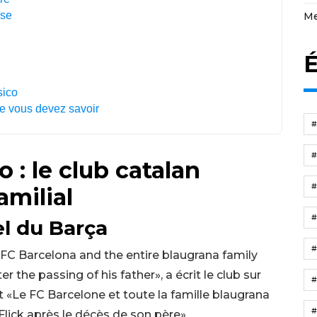
ise
Me
É
sico
ue vous devez savoir
o : le club catalan
amilial
l du Barça
FC Barcelona and the entire blaugrana family
er the passing of his father», a écrit le club sur
t «Le FC Barcelone et toute la famille blaugrana
lick après le décès de son père».