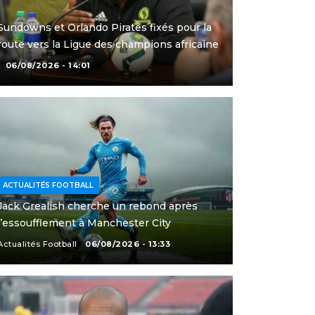
Sundowns et Orlando Pirates fixés pour la
route vers la Ligue des champions africaine
06/08/2026 - 14:01
ACTUALITÉS FOOTBALL
Jack Grealish cherche un rebond après
l’essoufflement à Manchester City
Actualités Football
06/08/2026 - 13:33