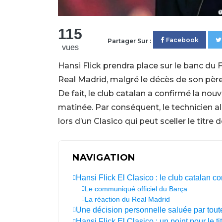
115
Facebook
Partager Sur :
vues
Hansi Flick prendra place sur le banc du
Real Madrid, malgré le décès de son pèr
De fait, le club catalan a confirmé la no
matinée. Par conséquent, le technicien a
lors d’un Clasico qui peut sceller le titre d
NAVIGATION
Hansi Flick El Clasico : le club catalan co
Le communiqué officiel du Barça
La réaction du Real Madrid
Une décision personnelle saluée par tout
Hansi Flick El Clasico : un point pour le ti