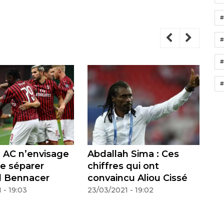
#
#
#
 n’envisage
Abdallah Sima : Ces
RB Lei
éparer
chiffres qui ont
offic
nnacer
convaincu Aliou Cissé
Simak
:03
23/03/2021 - 19:02
23/03/2