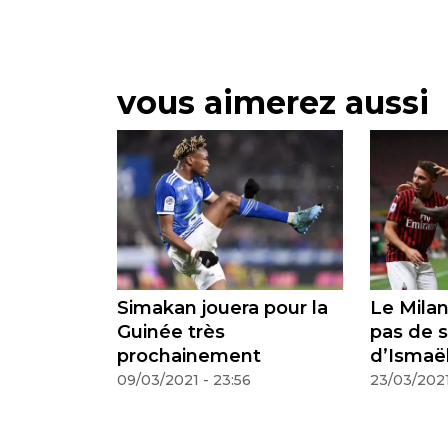
vous aimerez aussi
lettes
Simakan jouera pour la
Le Milan AC
Guinée très
pas de se s
prochainement
d’Ismaël Be
09/03/2021 - 23:56
23/03/2021 - 19