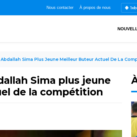
1xb
Nous contacter
À propos de nous
NOUVEL
 Abdallah Sima Plus Jeune Meilleur Buteur Actuel De La Comp
allah Sima plus jeune
À
uel de la compétition