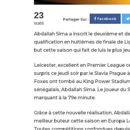
23
Facebook
Partager Sur :
vues
Abdallah Sima a inscrit le deuxième et der
qualification en huitièmes de finale de L
but cette saison qui fait de luis le plus j
Leicester, excellent en Premier League c
surpris ce jeudi soir par le Slavia Prague à
Foxes ont tombé au King Power Stadium 
sénégalais, Abdallah Sima. Le joueur du S
marquant à la 79e minute.
Grâce à cette nouvelle réalisation, Abdall
meilleur buteur cette saison en Europa L
Toutes compétitions confondues depuis le