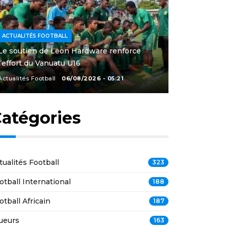
ACTUALITÉS FOOTBALL
Le soutien de Leon Hardware renforce
l’effort du Vanuatu U16
Actualités Football
06/08/2026 - 05:21
atégories
tualités Football
323
otball International
188
otball Africain
187
ueurs
163