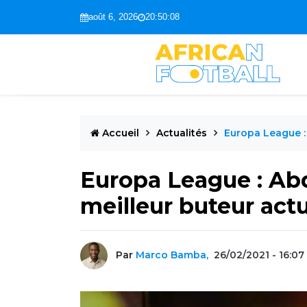
août 6, 2026
20:50:09
Accueil
Actualités
Europa League :
Europa League : Abd
meilleur buteur act
Par
Marco Bamba,
26/02/2021 - 16:07