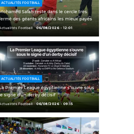
ACTUALITÉS FOOTBALL
Mohamed Salah reste dans le cercle très
fermé des géants africains les mieux payés
Actualités Football
06/08/2026 - 12:01
ACTUALITÉS FOOTBALL
La Premier League égyptienne s’ouvre sous
le signe d’un derby décisif
Actualités Football
06/08/2026 - 09:15