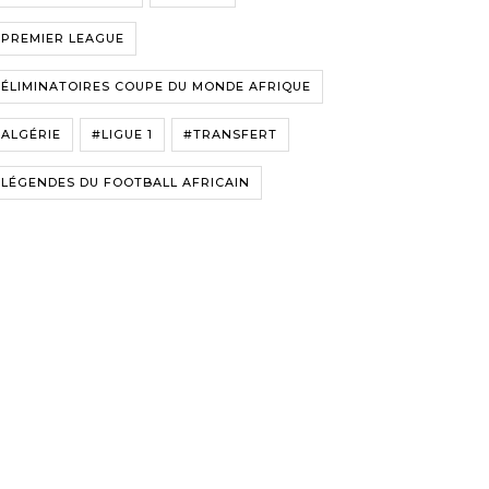
#PREMIER LEAGUE
ÉLIMINATOIRES COUPE DU MONDE AFRIQUE
ALGÉRIE
#LIGUE 1
#TRANSFERT
LÉGENDES DU FOOTBALL AFRICAIN
pzig : C’est
Trésor Kouablé va
iel pour Mohamed
découvrir Strasbourg
an !
après son passage
remarqué chez les
021 - 19:00
Joueurs
Girondins
06/08/2026 - 21:05