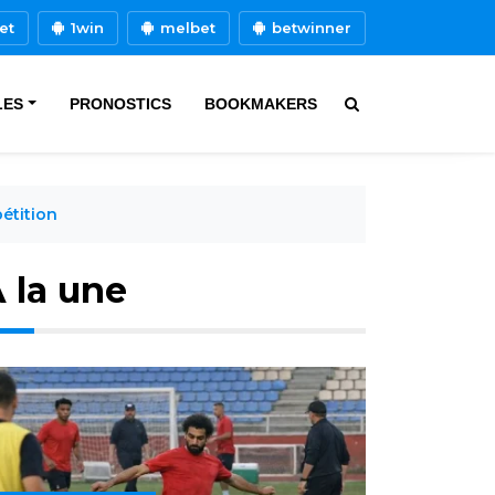
et
1win
melbet
betwinner
LES
PRONOSTICS
BOOKMAKERS
étition
 la une