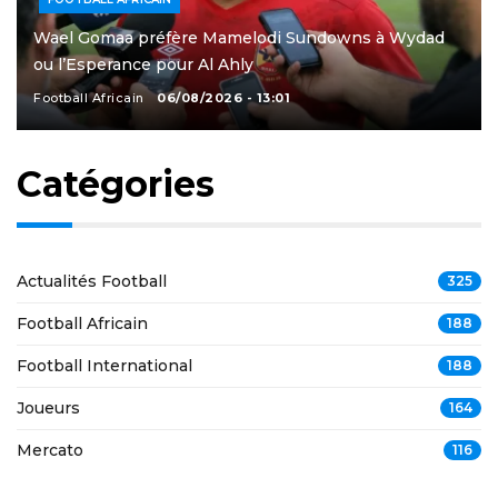
Wael Gomaa préfère Mamelodi Sundowns à Wydad
ou l’Esperance pour Al Ahly
Football Africain
06/08/2026 - 13:01
Catégories
Actualités Football
325
Football Africain
188
Football International
188
Joueurs
164
Mercato
116