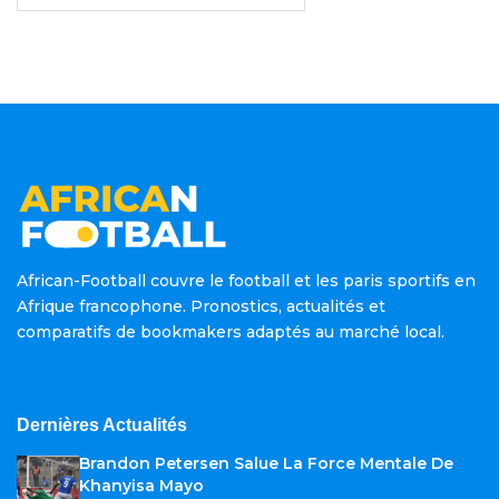
African-Football couvre le football et les paris sportifs en
Afrique francophone. Pronostics, actualités et
comparatifs de bookmakers adaptés au marché local.
Dernières Actualités
Brandon Petersen Salue La Force Mentale De
Khanyisa Mayo