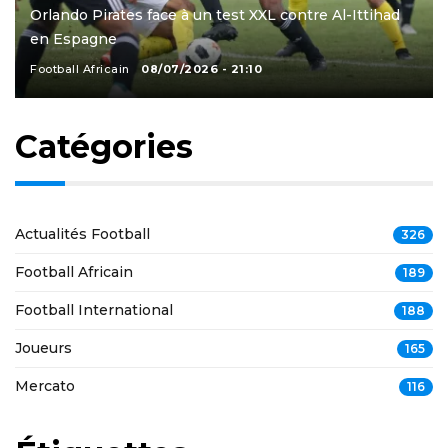
Orlando Pirates face à un test XXL contre Al-Ittihad
en Espagne
Football Africain
08/07/2026 - 21:10
Catégories
Actualités Football
326
Football Africain
189
Football International
188
Joueurs
165
Mercato
116