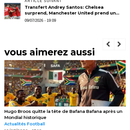
ARTICLE SUIVANT
Transfert Andrey Santos: Chelsea
surprend, Manchester United prend un
pari à 50 millions
09/07/2026 - 19:09
vous aimerez aussi
Hugo Broos quitte Bafana Bafana après le Mondial
2026, laissant un héritage durable
Actualités Football