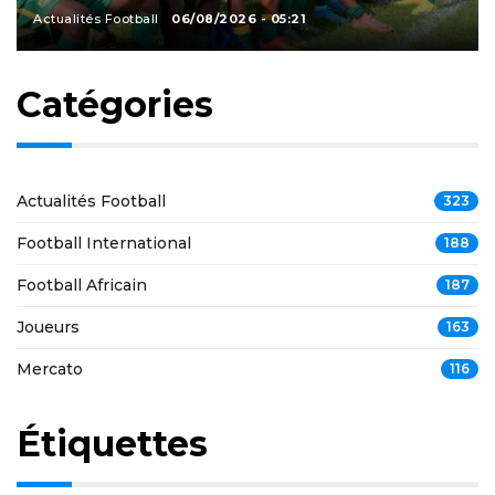
Actualités Football
06/08/2026 - 05:21
Catégories
Actualités Football
323
Football International
188
Football Africain
187
Joueurs
163
Mercato
116
Étiquettes