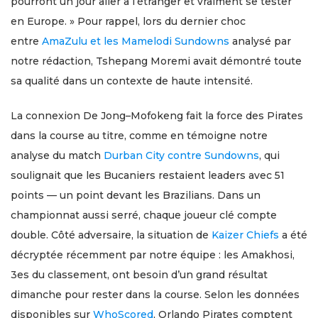
pourront un jour aller à l’étranger et vraiment se tester
en Europe. » Pour rappel, lors du dernier choc
entre
AmaZulu et les Mamelodi Sundowns
analysé par
notre rédaction, Tshepang Moremi avait démontré toute
sa qualité dans un contexte de haute intensité.
La connexion De Jong–Mofokeng fait la force des Pirates
dans la course au titre, comme en témoigne notre
analyse du match
Durban City contre Sundowns
, qui
soulignait que les Bucaniers restaient leaders avec 51
points — un point devant les Brazilians. Dans un
championnat aussi serré, chaque joueur clé compte
double. Côté adversaire, la situation de
Kaizer Chiefs
a été
décryptée récemment par notre équipe : les Amakhosi,
3es du classement, ont besoin d’un grand résultat
dimanche pour rester dans la course. Selon les données
disponibles sur
WhoScored
, Orlando Pirates comptent