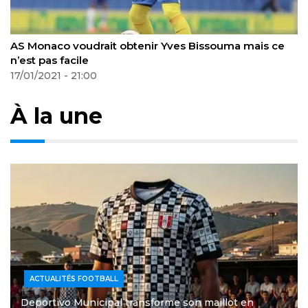
AS Monaco voudrait obtenir Yves Bissouma mais ce
Mb
n’est pas facile
28
17/01/2021 - 21:00
À la une
ACTUALITÉS FOOTBALL
Deportivo Municipal transforme son maillot en