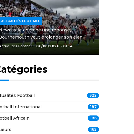
ACTUALITÉS FOOTBALL
Newcastle cherche une réponse,
Bournemouth veut prolonger son élan
Actualités Football
06/08/2026 - 01:14
atégories
tualités Football
322
otball International
187
otball Africain
186
ueurs
162