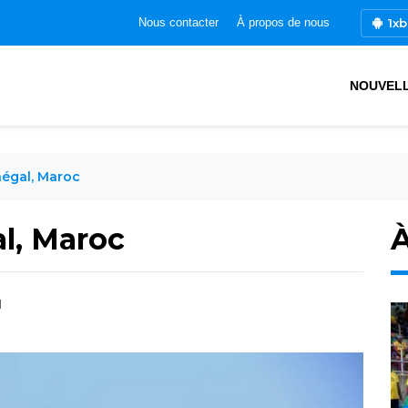
1xb
Nous contacter
À propos de nous
NOUVEL
égal, Maroc
l, Maroc
À
1