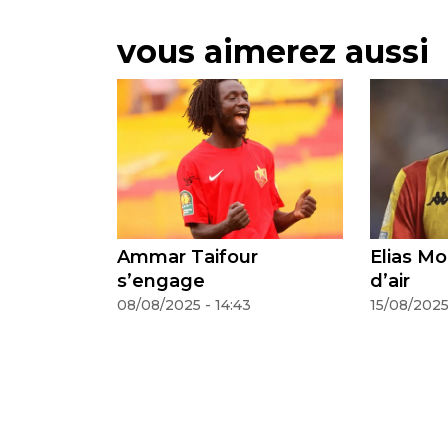
vous aimerez aussi
aifour
Elias Mokwana change
Inf
e
d’air
Ga
- 14:43
15/08/2025 - 11:53
14/