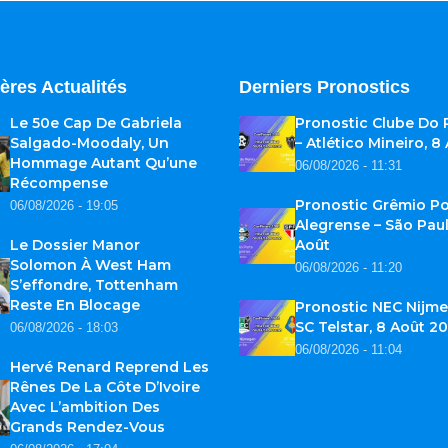
ères Actualités
Derniers Pronostics
Le 50e Cap De Gabriela
Pronostic Clube Do
Salgado-Moodaly, Un
– Atlético Mineiro, 8
Hommage Autant Qu’une
06/08/2026 - 11:31
Récompense
Pronostic Grêmio Po
06/08/2026 - 19:05
Alegrense – São Paul
Le Dossier Manor
Août
Solomon À West Ham
06/08/2026 - 11:20
S’effondre, Tottenham
Reste En Blocage
Pronostic NEC Nijme
SC Telstar, 8 Août 2
06/08/2026 - 18:03
06/08/2026 - 11:04
Hervé Renard Reprend Les
Rênes De La Côte D’Ivoire
Avec L’ambition Des
Grands Rendez-Vous