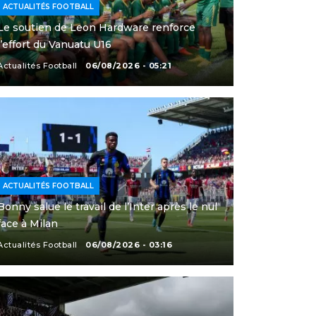
ACTUALITÉS FOOTBALL
Le soutien de Leon Hardware renforce
l’effort du Vanuatu U16
Actualités Football
06/08/2026 - 05:21
ACTUALITÉS FOOTBALL
Bonny salue le travail de l’Inter après le nul
face à Milan
Actualités Football
06/08/2026 - 03:16