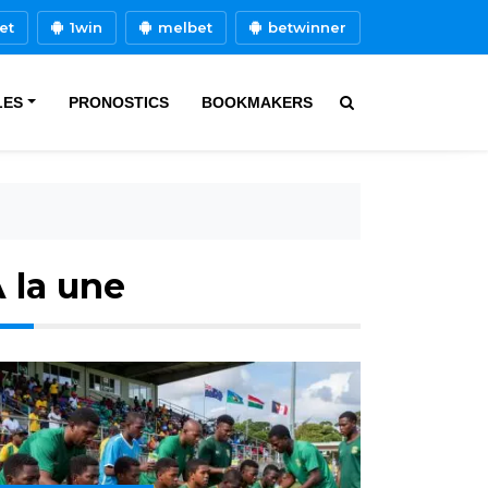
et
1win
melbet
betwinner
LES
PRONOSTICS
BOOKMAKERS
 la une