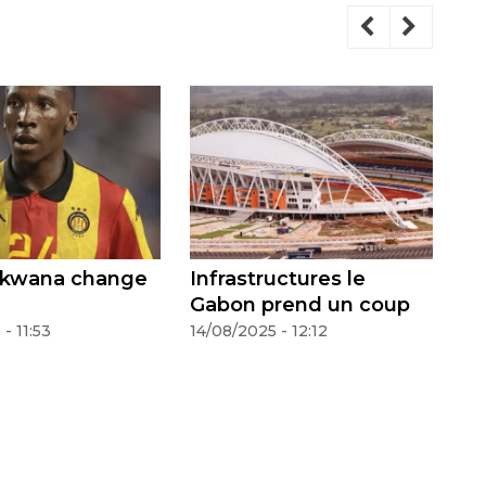
rastructures le
Ismail Khafi claque la
bon prend un coup
porte de Qadsia SC
08/2025 - 12:12
14/08/2025 - 11:47