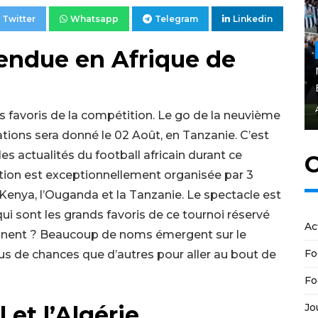
Twitter
Whatsapp
Telegram
Linkedin
tendue en Afrique de
 favoris de la compétition. Le go de la neuvième
ions sera donné le 02 Août, en Tanzanie. C’est
es actualités du football africain durant ce
C
ition est exceptionnellement organisée par 3
e Kenya, l’Ouganda et la Tanzanie. Le spectacle est
 qui sont les grands favoris de ce tournoi réservé
Ac
ntinent ? Beaucoup de noms émergent sur le
Fo
lus de chances que d’autres pour aller au bout de
Fo
Jo
 et l’Algérie