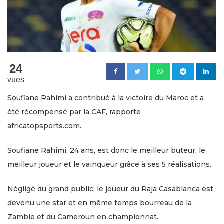
24
vues
Soufiane Rahimi a contribué à la victoire du Maroc et a
été récompensé par la CAF, rapporte
africatopsports.com.
Soufiane Rahimi, 24 ans, est donc le meilleur buteur, le
meilleur joueur et le vainqueur grâce à ses 5 réalisations.
Négligé du grand public, le joueur du Raja Casablanca est
devenu une star et en même temps bourreau de la
Zambie et du Cameroun en championnat.