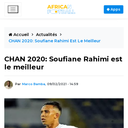
Apps
Accueil
Actualités
CHAN 2020: Soufiane Rahimi Est Le Meilleur
CHAN 2020: Soufiane Rahimi est
le meilleur
Par
Marco Bamba,
09/02/2021 - 14:59