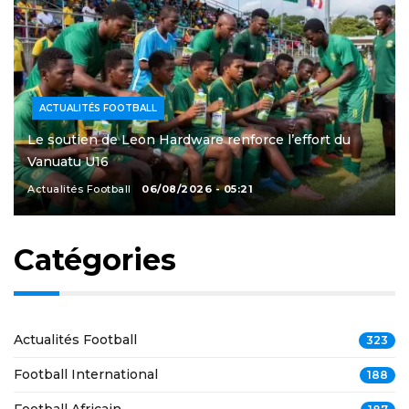
ACTUALITÉS FOOTBALL
Le soutien de Leon Hardware renforce l’effort du
Vanuatu U16
Actualités Football
06/08/2026 - 05:21
Catégories
Actualités Football
323
Football International
188