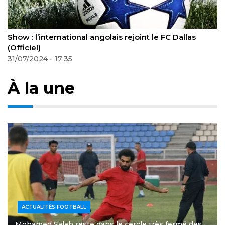
allas
Odilon Kossounou : Le défenseur ivoirien se di
vers l’Italie
27/08/2024 - 10:20
À la une
ACTUALITÉS FOOTBALL
Mohamed Salah reste dans le cercle très fermé des