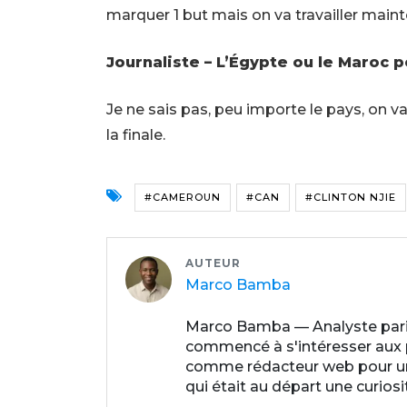
marquer 1 but mais on va travailler main
Journaliste – L’Égypte ou le Maroc 
Je ne sais pas, peu importe le pays, on va 
la finale.
#CAMEROUN
#CAN
#CLINTON NJIE
AUTEUR
Marco Bamba
Marco Bamba — Analyste paris
commencé à s'intéresser aux par
comme rédacteur web pour un p
qui était au départ une curios