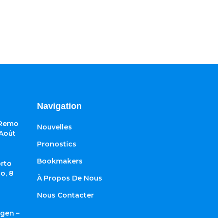
eague
sa carrière
/02/2022 - 23:18
07/08/2026 - 12:01
Navigation
 Remo
Nouvelles
 Août
Pronostics
Bookmakers
rto
o, 8
À Propos De Nous
Nous Contacter
gen –