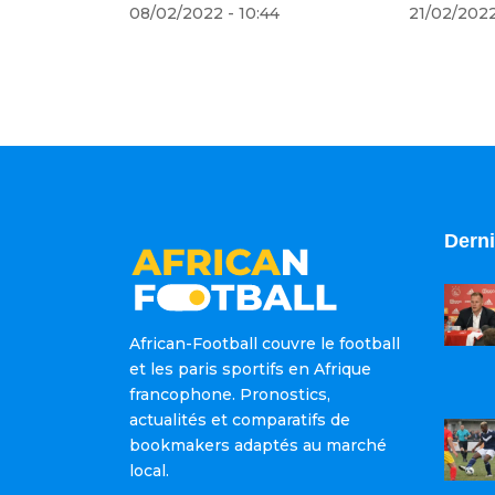
en Turquie
08/02/2022 - 10:44
21/02/2022
Derni
African-Football couvre le football
et les paris sportifs en Afrique
francophone. Pronostics,
actualités et comparatifs de
bookmakers adaptés au marché
local.