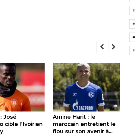
#
#
#
: José
Amine Harit : le
Ab
 cible l’Ivoirien
marocain entretient le
bu
ly
flou sur son avenir à
af