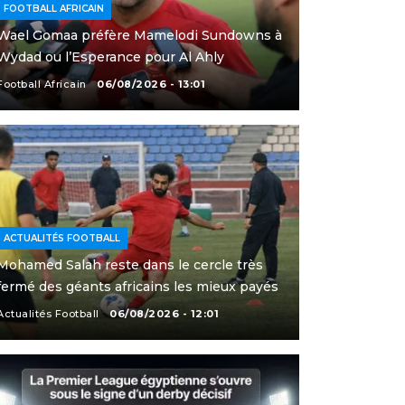
FOOTBALL AFRICAIN
Wael Gomaa préfère Mamelodi Sundowns à
Wydad ou l’Esperance pour Al Ahly
Football Africain
06/08/2026 - 13:01
ACTUALITÉS FOOTBALL
Mohamed Salah reste dans le cercle très
fermé des géants africains les mieux payés
Actualités Football
06/08/2026 - 12:01