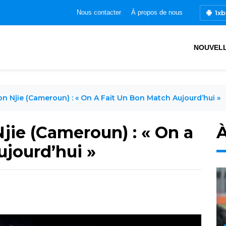
1xb
Nous contacter
À propos de nous
NOUVEL
on Njie (Cameroun) : « On A Fait Un Bon Match Aujourd’hui »
Njie (Cameroun) : « On a
À
ujourd’hui »