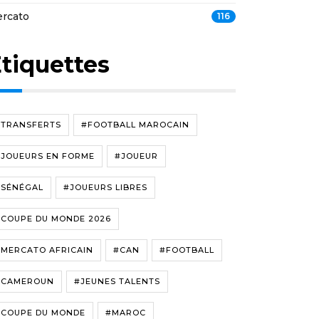
rcato
116
tiquettes
#TRANSFERTS
#FOOTBALL MAROCAIN
#JOUEURS EN FORME
#JOUEUR
#SÉNÉGAL
#JOUEURS LIBRES
#COUPE DU MONDE 2026
#MERCATO AFRICAIN
#CAN
#FOOTBALL
#CAMEROUN
#JEUNES TALENTS
#COUPE DU MONDE
#MAROC