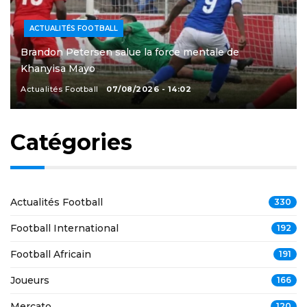
ACTUALITÉS FOOTBALL
Brandon Petersen salue la force mentale de
Khanyisa Mayo
Actualités Football
07/08/2026 - 14:02
Catégories
Actualités Football
330
Football International
192
Football Africain
191
Joueurs
166
Mercato
120