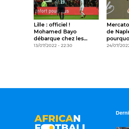
ers la
Lille : officiel !
Mercato 
 Gana
Mohamed Bayo
de Napl
 pas
débarque chez les
pourquoi
dogues
pas rejo
13/07/2022 - 22:30
24/07/2022
Derni