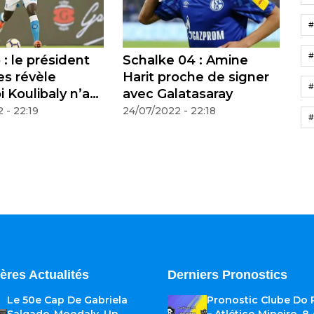
#
: le président
Schalke 04 : Amine
Se
es révèle
Harit proche de signer
iv
#
 Koulibaly n’a
avec Galatasaray
av
int Barcelone
 - 22:19
24/07/2022 - 22:18
24
#
ères Actualités
Derniers Pronostics
Le 50e Cap De Gabriela
Pronostic Clube Do
Salgado-Moodaly, Un
– Atlético Mineiro, 8