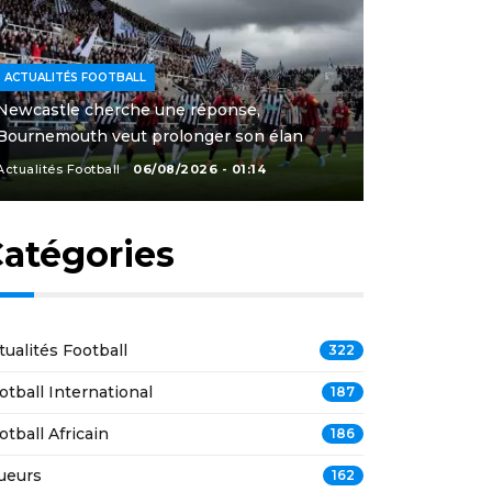
ACTUALITÉS FOOTBALL
Newcastle cherche une réponse,
Bournemouth veut prolonger son élan
Actualités Football
06/08/2026 - 01:14
atégories
tualités Football
322
otball International
187
otball Africain
186
ueurs
162