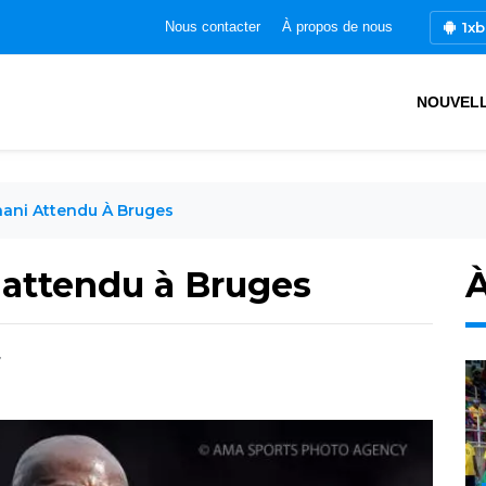
1xb
Nous contacter
À propos de nous
NOUVEL
ani Attendu À Bruges
 attendu à Bruges
À
7