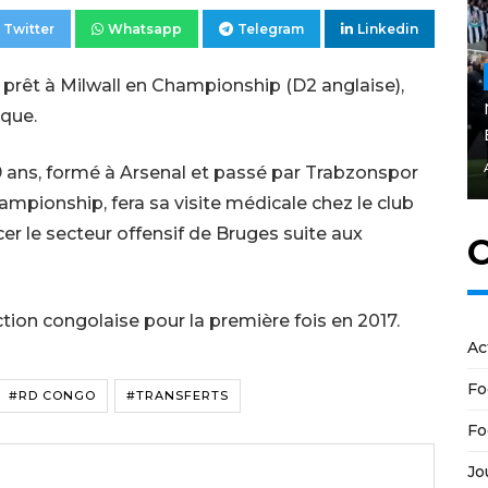
Twitter
Whatsapp
Telegram
Linkedin
n prêt à Milwall en Championship (D2 anglaise),
ique.
9 ans, formé à Arsenal et passé par Trabzonspor
ampionship, fera sa visite médicale chez le club
cer le secteur offensif de Bruges suite aux
C
tion congolaise pour la première fois en 2017.
Ac
Fo
#RD CONGO
#TRANSFERTS
Fo
Jo