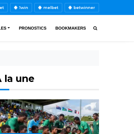
et
1win
melbet
betwinner
LES
PRONOSTICS
BOOKMAKERS
 la une