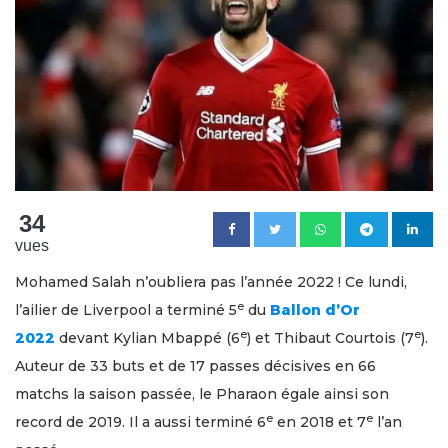
34
vues
Mohamed Salah n’oubliera pas l’année 2022 ! Ce lundi,
e
l’ailier de Liverpool a terminé 5
du
Ballon d’Or
e
e
2022
devant Kylian Mbappé (6
) et Thibaut Courtois (7
).
Auteur de 33 buts et de 17 passes décisives en 66
matchs la saison passée, le Pharaon égale ainsi son
e
e
record de 2019. Il a aussi terminé 6
en 2018 et 7
l’an