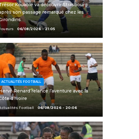
Trésor Kouablé va découvrir Strasbourg
après son passage remarqué chez les
Girondins
Joueurs
06/08/2026 - 21:05
ACTUALITÉS FOOTBALL
Hervé Renard relance l’aventure avec la
Côte d’Ivoire
Actualités Football
06/08/2026 - 20:06