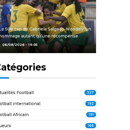
Le 50e cap de Gabriela Salgado-Moodaly, un
hommage autant qu’une récompense
06/08/2026 - 19:05
atégories
tualités Football
327
otball International
192
otball Africain
191
ueurs
166