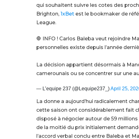
qui souhaitent suivre les cotes des pro
Brighton,
1xBet
est le bookmaker de référ
League.
🛑 INFO ! Carlos Baleba veut rejoindre M
personnelles existe depuis l’année dernièr
La décision appartient désormais à Manch
camerounais ou se concentrer sur une au
— L’equipe 237 (@Lequipe237_)
April 25, 202
La donne a aujourd’hui radicalement ch
cette saison ont considérablement fait ch
disposé à négocier autour de 59 millions d
de la moitié du prix initialement demand
l’accord verbal conclu entre Baleba et M