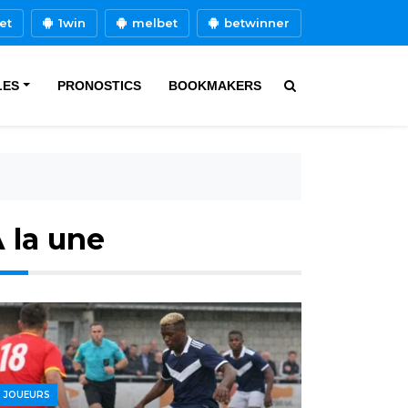
et
1win
melbet
betwinner
LES
PRONOSTICS
BOOKMAKERS
 la une
JOUEURS