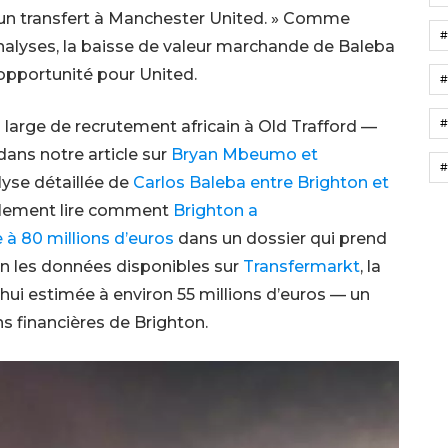
r un transfert à Manchester United. » Comme
alyses, la baisse de valeur marchande de Baleba
’opportunité pour United.
#
#
s large de recrutement africain à Old Trafford —
ns notre article sur
Bryan Mbeumo et
#
lyse détaillée de
Carlos Baleba entre Brighton et
alement lire comment
Brighton a
 à 80 millions d’euros
dans un dossier qui prend
on les données disponibles sur
Transfermarkt
, la
ui estimée à environ 55 millions d’euros — un
s financières de Brighton.