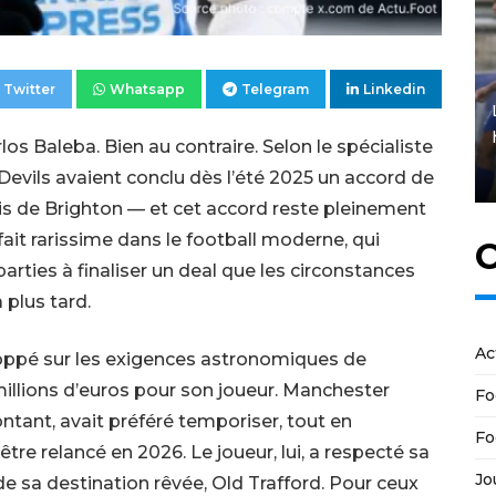
Twitter
Whatsapp
Telegram
Linkedin
s Baleba. Bien au contraire. Selon le spécialiste
Devils avaient conclu dès l’été 2025 un accord de
is de Brighton — et cet accord reste pleinement
fait rarissime dans le football moderne, qui
C
rties à finaliser un deal que les circonstances
 plus tard.
Ac
hoppé sur les exigences astronomiques de
 millions d’euros pour son joueur. Manchester
Fo
ntant, avait préféré temporiser, tout en
Fo
tre relancé en 2026. Le joueur, lui, a respecté sa
Jo
de sa destination rêvée, Old Trafford. Pour ceux