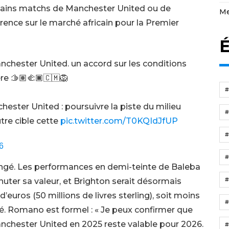
chains matchs de Manchester United ou de
Me
ence sur le marché africain pour la Premier
É
anchester United. un accord sur les conditions
e 🫱🏽‍🫲🏿🇨🇲🦁
ester United : poursuivre la piste du milieu
tre cible cette
pic.twitter.com/T0KQIdJfUP
6
angé. Les performances en demi-teinte de Baleba
uter sa valeur, et Brighton serait désormais
’euros (50 millions de livres sterling), soit moins
é. Romano est formel : « Je peux confirmer que
anchester United en 2025 reste valable pour 2026.