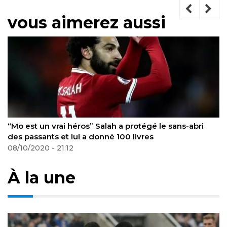
vous aimerez aussi
i héros” Salah a protégé le sans-abri
Son Heung Min a
t lui a donné 100 livres
Premier League a
:12
20/10/2020 - 19:0
À la une