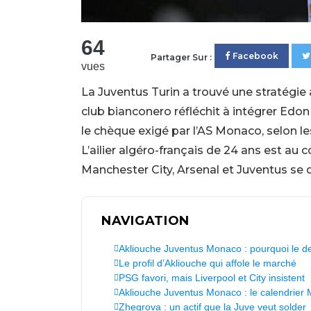
64
Facebook
Partager Sur :
vues
La Juventus Turin a trouvé une stratégie 
club bianconero réfléchit à intégrer Edon
le chèque exigé par l’AS Monaco, selon l
L’ailier algéro-français de 24 ans est au c
Manchester City, Arsenal et Juventus se 
NAVIGATION
Akliouche Juventus Monaco : pourquoi le d
Le profil d’Akliouche qui affole le marché
PSG favori, mais Liverpool et City insistent
Akliouche Juventus Monaco : le calendrier
Zhegrova : un actif que la Juve veut solder