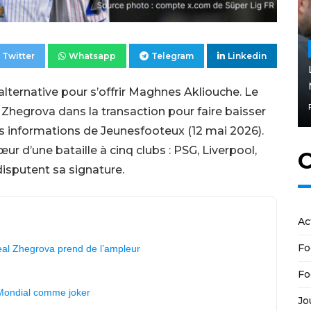
Twitter
Whatsapp
Telegram
Linkedin
alternative pour s’offrir Maghnes Akliouche. Le
 Zhegrova dans la transaction pour faire baisser
es informations de Jeunesfooteux (12 mai 2026).
œur d’une bataille à cinq clubs : PSG, Liverpool,
C
disputent sa signature.
Ac
Fo
eal Zhegrova prend de l’ampleur
Fo
 Mondial comme joker
Jo