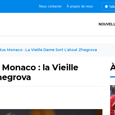
1xb
Nous contacter
À propos de nous
NOUVEL
tus Monaco : La Vieille Dame Sort L’atout Zhegrova
Monaco : la Vieille
À
hegrova