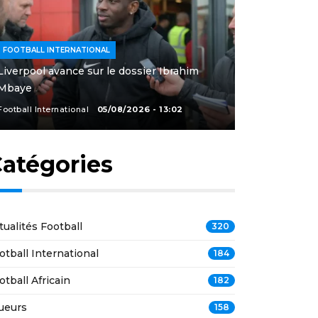
FOOTBALL INTERNATIONAL
Liverpool avance sur le dossier Ibrahim
Mbaye
Football International
05/08/2026 - 13:02
atégories
tualités Football
320
otball International
184
otball Africain
182
ueurs
158