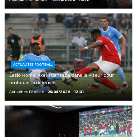
ACTUALITÉS FOOTBALL
Lazio Rome: Axel Tuanzebe dans le viseur pour
renforcer la défense
Actualités Football
05/08/2026 - 12:01