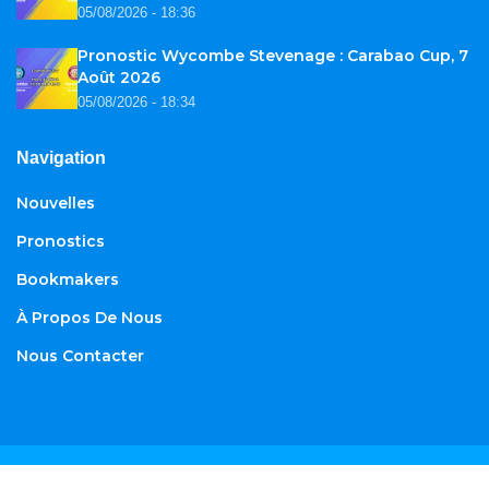
05/08/2026 - 18:36
Pronostic Wycombe Stevenage : Carabao Cup, 7
Août 2026
05/08/2026 - 18:34
Navigation
Nouvelles
Pronostics
Bookmakers
À Propos De Nous
Nous Contacter