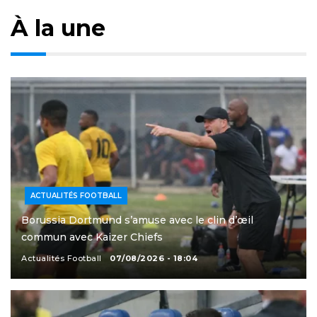
À la une
ACTUALITÉS FOOTBALL
Borussia Dortmund s’amuse avec le clin d’œil
commun avec Kaizer Chiefs
Actualités Football
07/08/2026 - 18:04