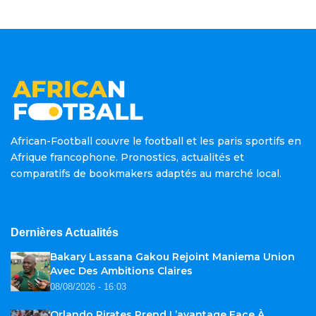
African-Football couvre le football et les paris sportifs en
Afrique francophone. Pronostics, actualités et
comparatifs de bookmakers adaptés au marché local.
Dernières Actualités
Bakary Lassana Gakou Rejoint Maniema Union
Avec Des Ambitions Claires
08/08/2026 - 16:03
Orlando Pirates Prend L’avantage Face À