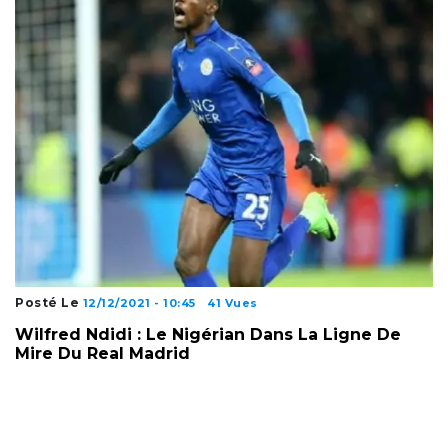
Posté Le
12/12/2021 - 10:45
41 Vues
Wilfred Ndidi : Le Nigérian Dans La Ligne De
Mire Du Real Madrid