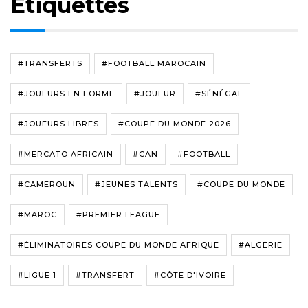
Étiquettes
#TRANSFERTS
#FOOTBALL MAROCAIN
#JOUEURS EN FORME
#JOUEUR
#SÉNÉGAL
#JOUEURS LIBRES
#COUPE DU MONDE 2026
#MERCATO AFRICAIN
#CAN
#FOOTBALL
#CAMEROUN
#JEUNES TALENTS
#COUPE DU MONDE
#MAROC
#PREMIER LEAGUE
#ÉLIMINATOIRES COUPE DU MONDE AFRIQUE
#ALGÉRIE
#LIGUE 1
#TRANSFERT
#CÔTE D'IVOIRE