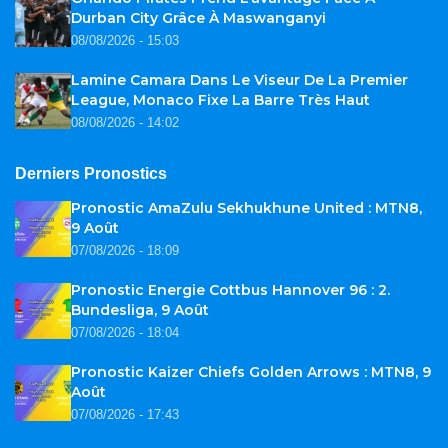
Durban City Grâce À Maswanganyi
08/08/2026 - 15:03
Lamine Camara Dans Le Viseur De La Premier
League, Monaco Fixe La Barre Très Haut
08/08/2026 - 14:02
Derniers Pronostics
Pronostic AmaZulu Sekhukhune United : MTN8,
9 Août
07/08/2026 - 18:09
Pronostic Energie Cottbus Hannover 96 : 2.
Bundesliga, 9 Août
07/08/2026 - 18:04
Pronostic Kaizer Chiefs Golden Arrows : MTN8, 9
Août
07/08/2026 - 17:43